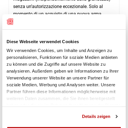
senza un’autorizzazione eccezionale. Solo al
momento di un acquisto di una nuova arma
completa, che fa parte delle armi proibite, serve
un’autorizzazione eccezionale. Chi sostituisce
parti essenziali d’arma da un armaiolo, non ha
Diese Webseite verwendet Cookies
bisogno di un’autorizzazione eccezionale per i
Wir verwenden Cookies, um Inhalte und Anzeigen zu
pezzi di ricambio.
personalisieren, Funktionen für soziale Medien anbieten
Chi non annuncia la propria arma entro i tre anni,
zu können und die Zugriffe auf unsere Website zu
non è punibile, ma l’arma viene sequestrata. In
analysieren. Außerdem geben wir Informationen zu Ihrer
questi casi il detentore ha tre mesi di tempo per
Verwendung unserer Website an unsere Partner für
fare una richiesta di un’autorizzazione eccezionale
soziale Medien, Werbung und Analysen weiter. Unsere
oppure per cedere l’arma ad una persona che ne
Partner führen diese Informationen möglicherweise mit
ha diritto. Se non funziona nessuna delle due
weiteren Daten zusammen, die Sie ihnen bereitgestellt
varianti, l’arma sarà sequestrata in modo
haben oder die sie im Rahmen Ihrer Nutzung der Dienste
definitivo.
gesammelt haben.
Details zeigen