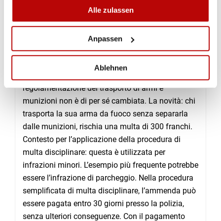
INFORMAZIONI LEGALI: TRASPORTO
Alle zulassen
DI ARMI E MUNIZIONI
Dal 1° gennaio 2020, è entrata in vigore una nuova
Anpassen
ordinanza concernente le multe disciplinari. Qui di
seguito ci soffermiamo sulle sue conseguenze per
Ablehnen
le tiratrici e per i tiratori. Innanzitutto, la
regolamentazione del trasporto di armi e
munizioni non è di per sé cambiata. La novità: chi
trasporta la sua arma da fuoco senza separarla
dalle munizioni, rischia una multa di 300 franchi.
Contesto per l’applicazione della procedura di
multa disciplinare: questa è utilizzata per
infrazioni minori. L’esempio più frequente potrebbe
essere l’infrazione di parcheggio. Nella procedura
semplificata di multa disciplinare, l’ammenda può
essere pagata entro 30 giorni presso la polizia,
senza ulteriori conseguenze. Con il pagamento