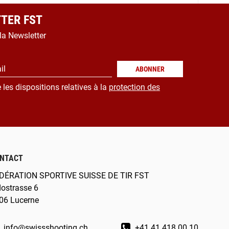
TER FST
 la Newsletter
il
ABONNER
 les dispositions relatives à la
protection des
NTACT
DÉRATION SPORTIVE SUISSE DE TIR FST
dostrasse 6
06 Lucerne
info@swissshooting.ch
+41 41 418 00 10