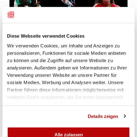
2020
2022
2023
2024
2025
ALLE
NATIONALE
INTERNATIONAL
4. Rang
Gewehr 50m liegend Juniorinnen 
Diese Webseite verwendet Cookies
7. Rang
Gewehr 50m Dreistellung Juniorin
Wir verwenden Cookies, um Inhalte und Anzeigen zu
7. Rang
Gewehr 50m liegend Juniorinnen 
personalisieren, Funktionen für soziale Medien anbieten
zu können und die Zugriffe auf unsere Website zu
12. Rang
Gewehr 50m liegend Juniorinnen U
analysieren. Außerdem geben wir Informationen zu Ihrer
15. Rang
Gewehr 50m Dreistellung Juniorinn
Verwendung unserer Website an unsere Partner für
5. Rang
Gewehr 10m Juniorinnen U19 - U2
soziale Medien, Werbung und Analysen weiter. Unsere
6. Rang
Gewehr 50m Dreistellung Junioren
Partner führen diese Informationen möglicherweise mit
2. Rang
Gewehr 10m Juniorinnen U10 - U1
weiteren Daten zusammen, die Sie ihnen bereitgestellt
haben oder die sie im Rahmen Ihrer Nutzung der Dienste
gesammelt haben.
Details zeigen
Alle zulassen