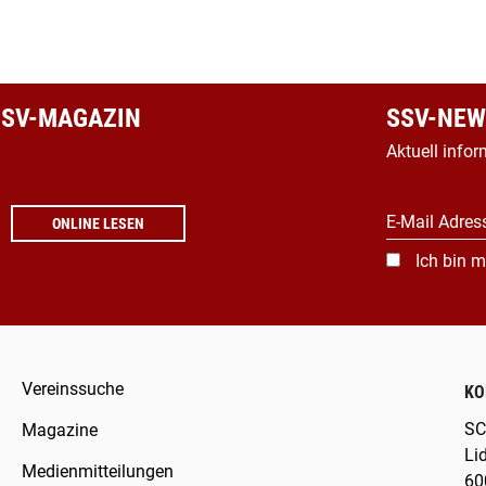
 SSV-MAGAZIN
SSV-NEW
Aktuell infor
E-Mail Adres
ONLINE LESEN
Ich bin m
Vereinssuche
KO
SC
Magazine
Li
Medienmitteilungen
60