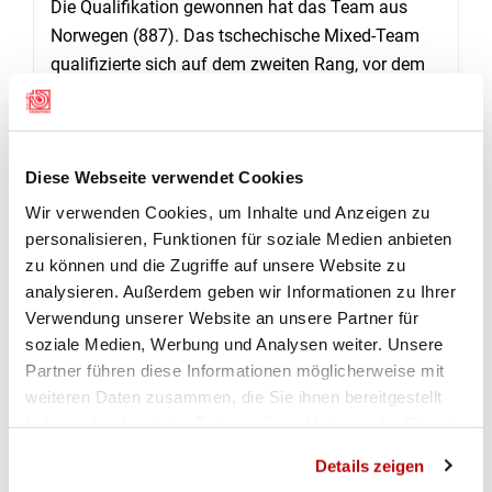
Die Qualifikation gewonnen hat das Team aus
Norwegen (887). Das tschechische Mixed-Team
qualifizierte sich auf dem zweiten Rang, vor dem
Duo aus Dänemark.
Diese Webseite verwendet Cookies
RANGLISTEN
Wir verwenden Cookies, um Inhalte und Anzeigen zu
personalisieren, Funktionen für soziale Medien anbieten
Gewehr 50m Liegend Mixed Qualifikation Stage 1
zu können und die Zugriffe auf unsere Website zu
analysieren. Außerdem geben wir Informationen zu Ihrer
Verwendung unserer Website an unsere Partner für
Gewehr 50m liegend Mixed Qualifkation Stage 2
soziale Medien, Werbung und Analysen weiter. Unsere
Partner führen diese Informationen möglicherweise mit
Gewehr 50m Liegend Mixed Bronze Medal Match
weiteren Daten zusammen, die Sie ihnen bereitgestellt
haben oder die sie im Rahmen Ihrer Nutzung der Dienste
gesammelt haben.
Gewehr 50m 3x20 Mixed Team Qualifikation
Details zeigen