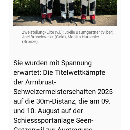
Zweistellung/Elite (v.l.): Joëlle Baumgartner (Silber),
Joel Brüschweiler (Gold), Monika Hurschler
(Bronze).
Sie wurden mit Spannung
erwartet: Die Titelwettkämpfe
der Armbrust-
Schweizermeisterschaften 2025
auf die 30m-Distanz, die am 09.
und 10. August auf der
Schiesssportanlage Seen-
Gotzenwil zur Austragung