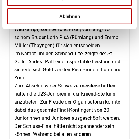
Zuschauerinnen und Zuschauern mit
Applausbezeugungen auch gewährt wurde.
Ablehnen
Den Titel in der Königs-Disziplin, dem 2-stellungs-
Wettkampf, konnte Yoric Pisà (Rümlang) vor
seinem Bruder Lorin Pisà (Rümlang) und Emma
Müller (Thayngen) für sich entscheiden.
Im Kampf um den Stehend-Titel zeigte der St.
Galler Andrea Patt eine respektable Leistung und
sicherte sich Gold vor den Pisà-Brüdern Lorin und
Yoric.
Zum Abschluss der Schweizermeisterschaften
hatten die U23-Junioren in der Kniend-Stellung
anzutreten. Zur Freude der Organisatoren konnte
dabei das gesamte Final-Kontingent von 20
Juniorinnen und Junioren ausgeschöpft werden.
Der Schluss-Final hätte nicht spannender sein
können. Während bei allen anderen