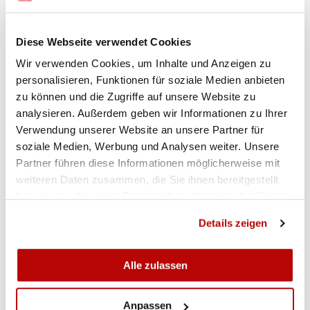
dem Gewinn der Bronze-Medaille in der Stehend-
Wertung erfolgreich abzurunden.
Diese Webseite verwendet Cookies
In die Startlisten der 2-Stellungs- und der Stehend-
Wir verwenden Cookies, um Inhalte und Anzeigen zu
Konkurrenz hatten sich leider lediglich sieben
personalisieren, Funktionen für soziale Medien anbieten
Jung-Talente einschreiben lassen. Dennoch
zu können und die Zugriffe auf unsere Website zu
blicken die Organisatoren auch bei den Junioren
analysieren. Außerdem geben wir Informationen zu Ihrer
auf erfolgreiche und auch sehr emotionsgeladene
Verwendung unserer Website an unsere Partner für
Wettkämpfe zurück.
soziale Medien, Werbung und Analysen weiter. Unsere
Um jeden einzelnen Punkt wurde gekämpft und
Partner führen diese Informationen möglicherweise mit
während den einen ein breites und zufriedenes
weiteren Daten zusammen, die Sie ihnen bereitgestellt
Lachen ins Gesicht geschrieben stand, mussten
haben oder die sie im Rahmen Ihrer Nutzung der Dienste
andere gegen Tränen und Enttäuschung kämpfen.
gesammelt haben.
Details zeigen
Auch wenn nur sieben Athletinnen und Athleten
am Start waren, so wurden die Wettkämpfe von
Alle zulassen
den Juniorinnen und Junioren sehr ernst
genommen und die Leistungen der Nachwuchs-
Talente verdienen Respekt, der ihnen von den
Anpassen