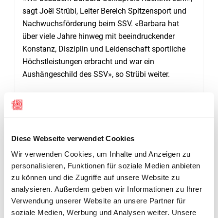
sagt Joël Strübi, Leiter Bereich Spitzensport und
Nachwuchsförderung beim SSV. «Barbara hat
über viele Jahre hinweg mit beeindruckender
Konstanz, Disziplin und Leidenschaft sportliche
Höchstleistungen erbracht und war ein
Aushängeschild des SSV», so Strübi weiter.
NEUE BERUFLICHE CHANCE
Die Ingenieurin für Biomechanik hat die Chance
bekommen, ihre Dissertation zu machen, was rund
drei Jahre dauert. Ihre Ausbildung schliesst sie
Diese Webseite verwendet Cookies
dann mit dem «Doktor der Philosophie» (PhD) ab.
Wir verwenden Cookies, um Inhalte und Anzeigen zu
«Das lässt sich nicht mit dem Spitzensport
personalisieren, Funktionen für soziale Medien anbieten
vereinbaren», erklärt Barbara Schläpfer. «Was ich
zu können und die Zugriffe auf unsere Website zu
aus dieser Zeit mitnehme, ist jedoch unbezahlbar:
analysieren. Außerdem geben wir Informationen zu Ihrer
unzählige wertvolle Erinnerungen, prägende
Verwendung unserer Website an unsere Partner für
soziale Medien, Werbung und Analysen weiter. Unsere
Erfahrungen auf und neben dem Schiessstand