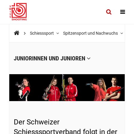
Schiesssport
Spitzensport und Nachwuchs
Ath
JUNIORINNEN UND JUNIOREN
Der Schweizer
Schiesssportverband folgt in der