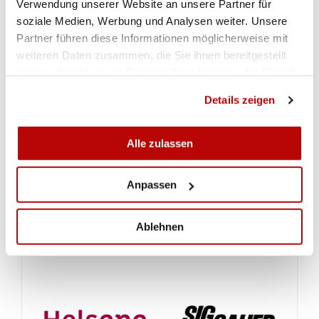
Verwendung unserer Website an unsere Partner für
soziale Medien, Werbung und Analysen weiter. Unsere
Partner führen diese Informationen möglicherweise mit
weiteren Daten zusammen, die Sie ihnen bereitgestellt
haben oder die sie im Rahmen Ihrer Nutzung der Dienste
gesammelt haben.
Details zeigen
Alle zulassen
Anpassen
ZUR GALERIE
Ablehnen