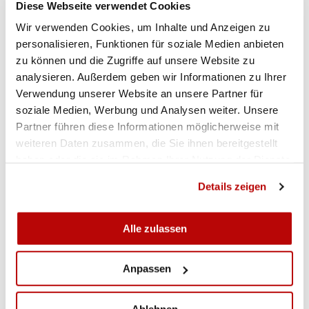
Diese Webseite verwendet Cookies
Thörishaus:
Alessia Bolt 199; Marina Bösiger 199;
Dominik Fankhauser 191; Fabienne Füglister 199;
Wir verwenden Cookies, um Inhalte und Anzeigen zu
Michelle Heynen 195; Jan Hollenweger 198;
personalisieren, Funktionen für soziale Medien anbieten
zu können und die Zugriffe auf unsere Website zu
Jasmin Mischler 195; Carole Troger 192.
analysieren. Außerdem geben wir Informationen zu Ihrer
Thunersee Region:
Valentina Caluori 196;
Verwendung unserer Website an unsere Partner für
Vanessa Hofstetter 196; Marisa Jakob 196; Marco
soziale Medien, Werbung und Analysen weiter. Unsere
Koller 195; Roger Koller 184; Lukas Roth 199;
Partner führen diese Informationen möglicherweise mit
weiteren Daten zusammen, die Sie ihnen bereitgestellt
Olivia Spahr 185; Marcel Zobrist 192.
haben oder die sie im Rahmen Ihrer Nutzung der Dienste
Vully-Broye:
Carina Braun 193; Renaud
gesammelt haben.
Details zeigen
Chardonnens 193; Claude-Alain Delley 196;
Michael d’Halluin 199; Jonas Epper 192; Vincent
Pillonel 187; Robin Hugli 187; Aurore Verdon 193.
Alle zulassen
Anpassen
NLB Ost:
Oberburg 1 - Ebnat-Kappel 1 1539:1555.
Vaduz - Guggisberg 1 1532:1517. Glarnerland 2 -
Ablehnen