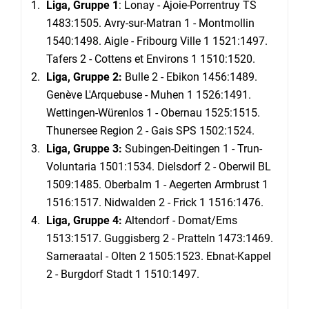
Liga, Gruppe 1
: Lonay - Ajoie-Porrentruy TS
1483:1505. Avry-sur-Matran 1 - Montmollin
1540:1498. Aigle - Fribourg Ville 1 1521:1497.
Tafers 2 - Cottens et Environs 1 1510:1520.
Liga, Gruppe 2:
Bulle 2 - Ebikon 1456:1489.
Genève L'Arquebuse - Muhen 1 1526:1491.
Wettingen-Würenlos 1 - Obernau 1525:1515.
Thunersee Region 2 - Gais SPS 1502:1524.
Liga, Gruppe 3:
Subingen-Deitingen 1 - Trun-
Voluntaria 1501:1534. Dielsdorf 2 - Oberwil BL
1509:1485. Oberbalm 1 - Aegerten Armbrust 1
1516:1517. Nidwalden 2 - Frick 1 1516:1476.
Liga, Gruppe 4:
Altendorf - Domat/Ems
1513:1517. Guggisberg 2 - Pratteln 1473:1469.
Sarneraatal - Olten 2 1505:1523. Ebnat-Kappel
2 - Burgdorf Stadt 1 1510:1497.