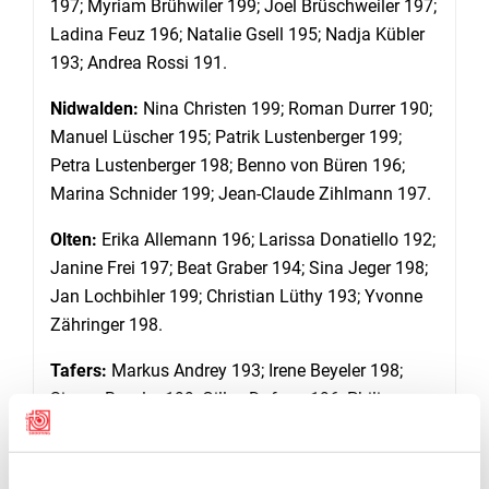
197; Myriam Brühwiler 199; Joel Brüschweiler 197;
Ladina Feuz 196; Natalie Gsell 195; Nadja Kübler
193; Andrea Rossi 191.
Nidwalden:
Nina Christen 199; Roman Durrer 190;
Manuel Lüscher 195; Patrik Lustenberger 199;
Petra Lustenberger 198; Benno von Büren 196;
Marina Schnider 199; Jean-Claude Zihlmann 197.
Olten:
Erika Allemann 196; Larissa Donatiello 192;
Janine Frei 197; Beat Graber 194; Sina Jeger 198;
Jan Lochbihler 199; Christian Lüthy 193; Yvonne
Zähringer 198.
Tafers:
Markus Andrey 193; Irene Beyeler 198;
Simon Beyeler 199; Gilles Dufaux 196; Philippe
von Känel 193; Beat Müller 186; Sven Riedo 197;
Marco Poffet 197.