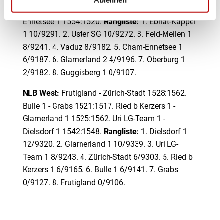
Feld-Meilen 1 1533:1535. Uster SG - Cham-
Ennetsee 1 1554:1520.
Rangliste:
1. Ebnat-Kappel
1 10/9291. 2. Uster SG 10/9272. 3. Feld-Meilen 1
8/9241. 4. Vaduz 8/9182. 5. Cham-Ennetsee 1
6/9187. 6. Glarnerland 2 4/9196. 7. Oberburg 1
2/9182. 8. Guggisberg 1 0/9107.
NLB West:
Frutigland - Zürich-Stadt 1528:1562.
Bulle 1 - Grabs 1521:1517. Ried b Kerzers 1 -
Glarnerland 1 1525:1562. Uri LG-Team 1 -
Dielsdorf 1 1542:1548.
Rangliste:
1. Dielsdorf 1
12/9320. 2. Glarnerland 1 10/9339. 3. Uri LG-
Team 1 8/9243. 4. Zürich-Stadt 6/9303. 5. Ried b
Kerzers 1 6/9165. 6. Bulle 1 6/9141. 7. Grabs
0/9127. 8. Frutigland 0/9106.