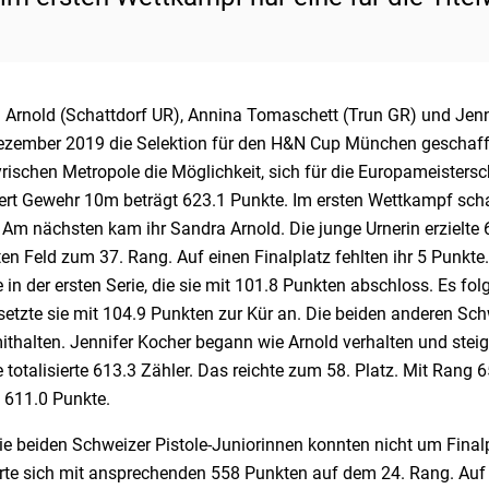
 Arnold (Schattdorf UR), Annina Tomaschett (Trun GR) und Jen
zember 2019 die Selektion für den H&N Cup München geschafft.
rischen Metropole die Möglichkeit, sich für die Europameisters
ert Gewehr 10m beträgt 623.1 Punkte. Im ersten Wettkampf scha
Am nächsten kam ihr Sandra Arnold. Die junge Urnerin erzielte 6
en Feld zum 37. Rang. Auf einen Finalplatz fehlten ihr 5 Punkte
 in der ersten Serie, die sie mit 101.8 Punkten abschloss. Es folg
etzte sie mit 104.9 Punkten zur Kür an. Die beiden anderen Sch
ithalten. Jennifer Kocher begann wie Arnold verhalten und stei
 totalisierte 613.3 Zähler. Das reichte zum 58. Platz. Mit Ran
e 611.0 Punkte.
ie beiden Schweizer Pistole-Juniorinnen konnten nicht um Final
rte sich mit ansprechenden 558 Punkten auf dem 24. Rang. Auf den