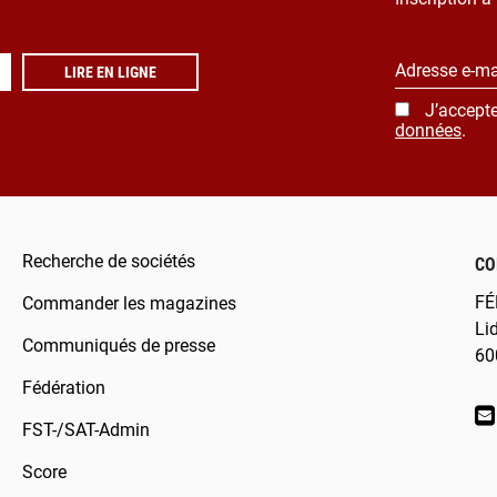
Adresse e-ma
LIRE EN LIGNE
J’accepte
données
.
Recherche de sociétés
CO
FÉ
Commander les magazines
Li
Communiqués de presse
60
Fédération
FST-/SAT-Admin
Score