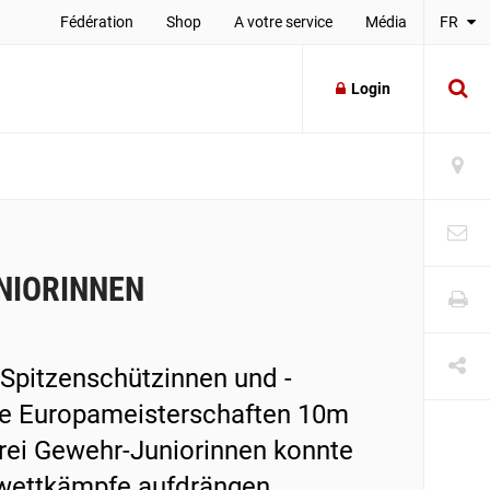
Fédération
Shop
A votre service
Média
FR
Login
NIORINNEN
 Spitzenschützinnen und -
die Europameisterschaften 10m
rei Gewehr-Juniorinnen konnte
elwettkämpfe aufdrängen.