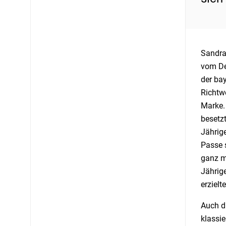
Sandra
vom De
der bay
Richtw
Marke. 
besetzt
Jährige
Passe s
ganz m
Jährige
erzielt
Auch d
klassie