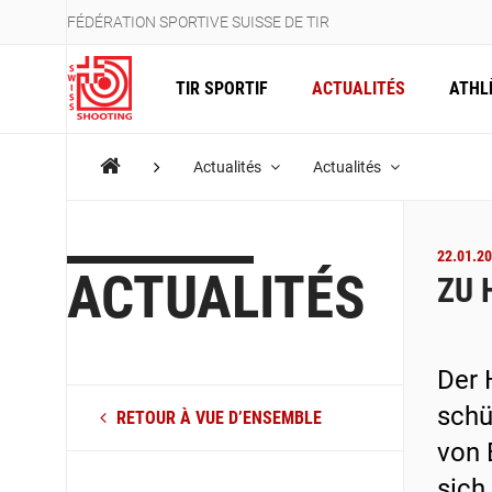
FÉDÉRATION SPORTIVE SUISSE DE TIR
TIR SPORTIF
ACTUALITÉS
ATHL
Actualités
Actualités
22.01.20
ACTUALITÉS
ZU 
Der 
schü
RETOUR À VUE D’ENSEMBLE
von 
sich