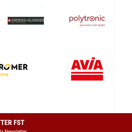
TER FST
 la Newsletter