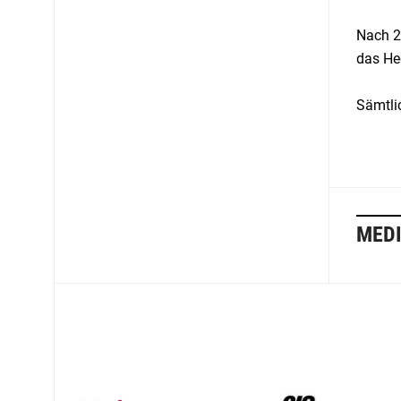
Nach 2
das He
Sämtli
MEDI