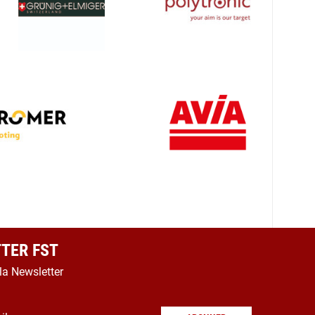
TER FST
 la Newsletter