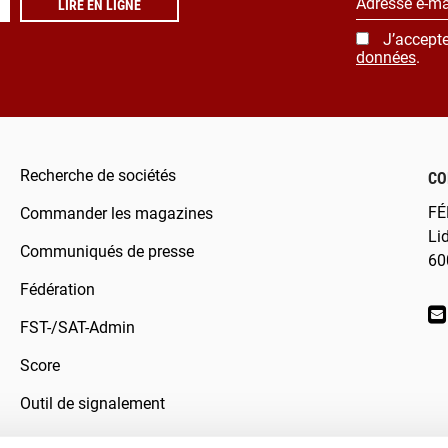
Adresse e-ma
LIRE EN LIGNE
J’accepte
données
.
Recherche de sociétés
CO
FÉ
Commander les magazines
Li
Communiqués de presse
60
Fédération
FST-/SAT-Admin
Score
Outil de signalement