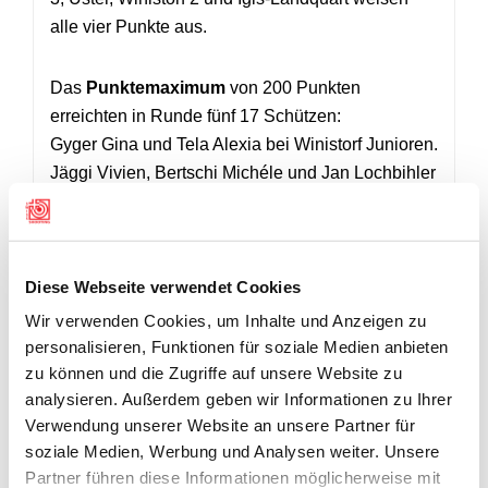
alle vier Punkte aus.
Das
Punktemaximum
von 200 Punkten
erreichten in Runde fünf 17 Schützen:
Gyger Gina und Tela Alexia bei Winistorf Junioren.
Jäggi Vivien, Bertschi Michéle und Jan Lochbihler
alle Olten; Kübler Nadja, Stark Franziska und
Strässle Myriam alle Gossau; Beyeler Simon,
Tafers; Christen Nina, Nidwalden, Stocker
Dominik, Thörishaus; Wyrsch Fabio, Uri; Klein
Diese Webseite verwendet Cookies
Michael, Wil-Stadt; Goy Audrey, Lonay, Züger
Wir verwenden Cookies, um Inhalte und Anzeigen zu
Muriel, Altendorf; Goignat Audrey, Franches-
personalisieren, Funktionen für soziale Medien anbieten
Montagnes und Chenikova Katia, Montmollin.
zu können und die Zugriffe auf unsere Website zu
analysieren. Außerdem geben wir Informationen zu Ihrer
Verwendung unserer Website an unsere Partner für
RESULTATE
soziale Medien, Werbung und Analysen weiter. Unsere
Partner führen diese Informationen möglicherweise mit