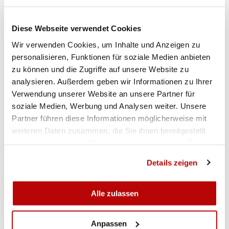
mit Rolf Michielin, Sonterswil, Erwin Hilber,
Tägerwilen und Philippe Schmid, Amriswil.
Diese Webseite verwendet Cookies
Ebenfalls Rang drei für das Team im B-Match mit
Wir verwenden Cookies, um Inhalte und Anzeigen zu
Daniel Krähemann, Müllheim, Daniel Schnyder,
personalisieren, Funktionen für soziale Medien anbieten
Kreuzlingen und Stephan Frei, Schlatt. In der
zu können und die Zugriffe auf unsere Website zu
Einzelwertung reichten die geschossenen
analysieren. Außerdem geben wir Informationen zu Ihrer
Resultate leider nicht für eine Medaille. Im C-
Verwendung unserer Website an unsere Partner für
Match gewinnt das Team mit Nicole Wyssmann,
soziale Medien, Werbung und Analysen weiter. Unsere
Ellikon an der Thur, Michael Nyffeler, Müllheim
Partner führen diese Informationen möglicherweise mit
und Patricia Facchin, Frauenfeld. Nicole
weiteren Daten zusammen, die Sie ihnen bereitgestellt
haben oder die sie im Rahmen Ihrer Nutzung der Dienste
Wyssmann durfte sich auch im Einzelwettkampf
gesammelt haben.
noch feiern lassen und gewinnt mit 570 Punkten
Details zeigen
und sieben Punkten Rückstand auf den
Erstplatzierten Hansruedi Götti von den St. Galler,
Alle zulassen
die Silbermedaille.
«Rückblickend war die Organisation sehr
Anpassen