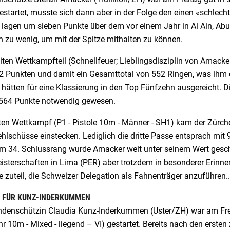
estartet, musste sich dann aber in der Folge den einen «schlech
 lagen um sieben Punkte über dem vor einem Jahr in Al Ain, Abu 
h zu wenig, um mit der Spitze mithalten zu können.
iten Wettkampfteil (Schnellfeuer; Lieblingsdisziplin von Amack
2 Punkten und damit ein Gesamttotal von 552 Ringen, was ihm d
hätten für eine Klassierung in den Top Fünfzehn ausgereicht. Di
564 Punkte notwendig gewesen.
zten Wettkampf (P1 - Pistole 10m - Männer - SH1) kam der Zürch
Fehlschüsse einstecken. Lediglich die dritte Passe entsprach m
m 34. Schlussrang wurde Amacker weit unter seinem Wert gesch
isterschaften in Lima (PER) aber trotzdem in besonderer Erinne
e zuteil, die Schweizer Delegation als Fahnenträger anzuführen..
 FÜR KUNZ-INDERKUMMEN
indenschützin Claudia Kunz-Inderkummen (Uster/ZH) war am Frei
r 10m - Mixed - liegend – VI) gestartet. Bereits nach den erste