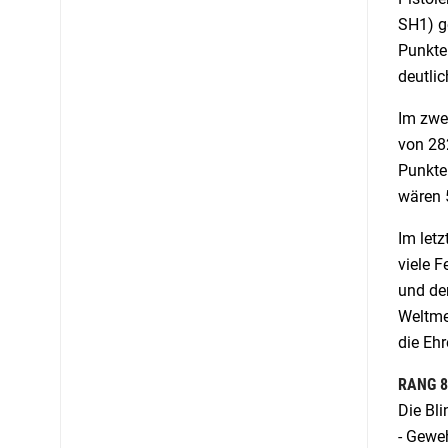
SH1) g
Punkte
deutlic
Im zwe
von 28
Punkte 
wären 
Im let
viele 
und de
Weltme
die Ehr
RANG 8
Die Bl
- Geweh