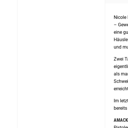
Nicole 
– Geweh
eine gu
Häusler
und mu
Zwei Ta
eigent
als man
Schweiz
erreich
Im letz
bereits
AMACK
Pistole