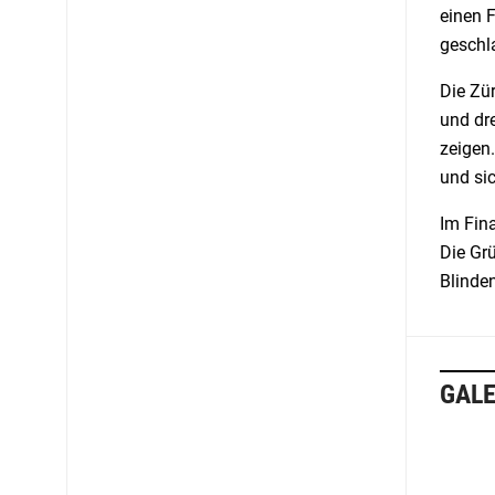
einen 
geschl
Die Zür
und dre
zeigen
und sic
Im Fin
Die Gr
Blinde
GALE