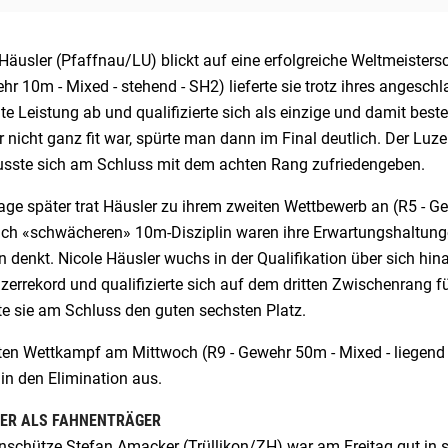
Häusler (Pfaffnau/LU) blickt auf eine erfolgreiche Weltmeisters
r 10m - Mixed - stehend - SH2) lieferte sie trotz ihres angesch
te Leistung ab und qualifizierte sich als einzige und damit bes
 nicht ganz fit war, spürte man dann im Final deutlich. Der Luze
sste sich am Schluss mit dem achten Rang zufriedengeben.
ge später trat Häusler zu ihrem zweiten Wettbewerb an (R5 - Gew
lich «schwächeren» 10m-Disziplin waren ihre Erwartungshaltun
 denkt. Nicole Häusler wuchs in der Qualifikation über sich hin
errekord und qualifizierte sich auf dem dritten Zwischenrang fü
te sie am Schluss den guten sechsten Platz.
ten Wettkampf am Mittwoch (R9 - Gewehr 50m - Mixed - liegend -
 in den Elimination aus.
ER ALS FAHNENTRÄGER
nschütze Stefan Amacker (Trüllikon/ZH) war am Freitag gut in s