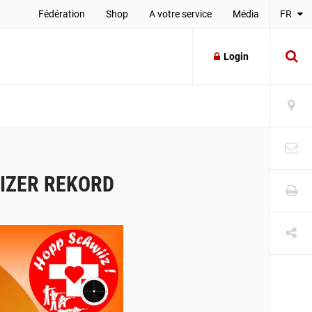
Fédération
Shop
A votre service
Média
FR
Login
EIZER REKORD