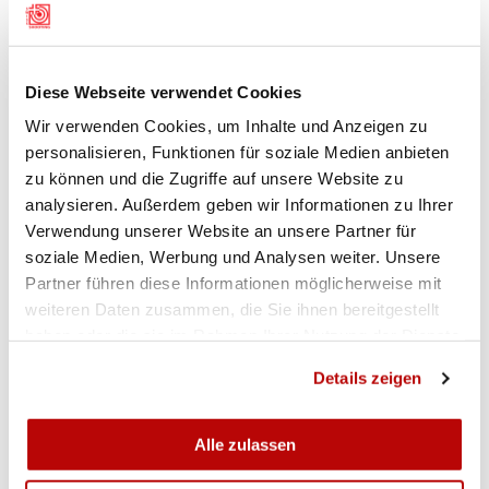
Jubelnd durfte der Bündner auf dem Podest den
Goldenen Lorbeerkranz entgegennehmen.
Ähnliche Konstanz zeigte Ralph Baumann aus
Diese Webseite verwendet Cookies
Ramsern, der zweimal 71 erreichte. Sascha Göbl
steigerte sich im Finaldurchgang von 70 auf 72
Wir verwenden Cookies, um Inhalte und Anzeigen zu
Punkte. «Der erste Schuss war gleich eine 4 und
personalisieren, Funktionen für soziale Medien anbieten
zu können und die Zugriffe auf unsere Website zu
alle weiteren dann auch. Es war das erste Mal,
analysieren. Außerdem geben wir Informationen zu Ihrer
dass ich beim Feldschiessen-Programm die volle
Verwendung unserer Website an unsere Partner für
Punktzahl geschossen habe», freute sich der
soziale Medien, Werbung und Analysen weiter. Unsere
Aargauer.
(Christian Alther)
Partner führen diese Informationen möglicherweise mit
weiteren Daten zusammen, die Sie ihnen bereitgestellt
haben oder die sie im Rahmen Ihrer Nutzung der Dienste
gesammelt haben.
Details zeigen
FOTOS
Alle zulassen