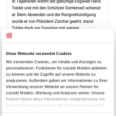
In Tägerwilen wohnt der gebürtige Engwiler Hans
Tobler und mit den Schützen Sonterswil schiesst
er. Beim Absenden und der Rangverkündigung
wurde er von Präsident Zürcher geehrt, stand
Tobler doch am Samstag mit seinem
Sturmgewehr 57 zum 60igsten Mal in der
Feuerlinie.
Diese Webseite verwendet Cookies
ARMEECHEF MIT
Wir verwenden Cookies, um Inhalte und Anzeigen zu
KRANZ
personalisieren, Funktionen für soziale Medien anbieten
Armeechef Thomas Süssli zeigte seinen beiden
zu können und die Zugriffe auf unsere Website zu
Kollegen, dem Chef der Armeeseelsorger, Samuel
analysieren. Außerdem geben wir Informationen zu Ihrer
Schmid und dem Chef des Militärwettkampfes,
Verwendung unserer Website an unsere Partner für
Oberst Valentin Hasler, dass er der wirkliche Chef
soziale Medien, Werbung und Analysen weiter. Unsere
ist. Mit seinen 13 von 15 möglichen Treffern
Partner führen diese Informationen möglicherweise mit
sicherte er sich als Einziger das Kranzabzeichen.
weiteren Daten zusammen, die Sie ihnen bereitgestellt
Doch Süssli griff nicht nur zum Gewehr, sondern in
haben oder die sie im Rahmen Ihrer Nutzung der Dienste
Alterswilen auch zur Pistole. Zum Kranz reichte es