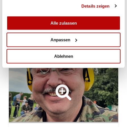
gesammelt haben.
Details zeigen
dort nicht, aber sein Resultat darf sich dennoch
sehen lassen.
(Vreny Zaugg)
Alle zulassen
Rangliste
Anpassen
IMPRESSIONEN
Ablehnen