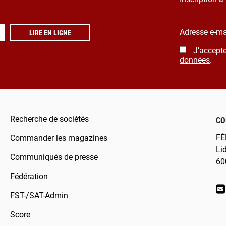
Adresse e-ma
LIRE EN LIGNE
J’accepte
données
.
Recherche de sociétés
CO
FÉ
Commander les magazines
Li
Communiqués de presse
60
Fédération
FST-/SAT-Admin
Score