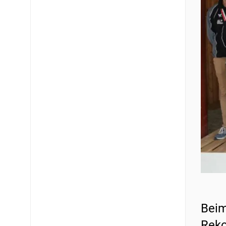
Beim
Reko