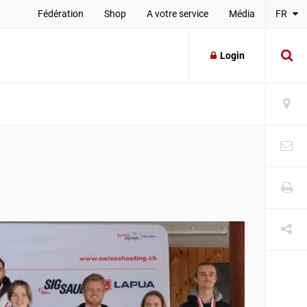
Fédération
Shop
A votre service
Média
FR
Login