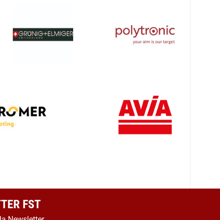
TER FST
 la Newsletter