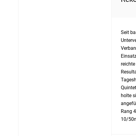
Seit b
Unterv
Verban
Einsat
reicht
Result
Tagesh
Quinte
holte s
angefüh
Rang 4
10/50m