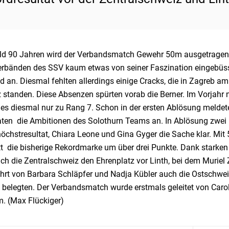
ald 90 Jahren wird der Verbandsmatch Gewehr 50m ausgetragen
erbänden des SSV kaum etwas von seiner Faszination eingebüsst.
d an. Diesmal fehlten allerdings einige Cracks, die in Zagreb
z standen. Diese Absenzen spürten vorab die Berner. Im Vorjahr
e es diesmal nur zu Rang 7. Schon in der ersten Ablösung meldet
aten die Ambitionen des Solothurn Teams an. In Ablösung zwei
öchstresultat, Chiara Leone und Gina Gyger die Sache klar. Mit
tt die bisherige Rekordmarke um über drei Punkte. Dank starke
ich die Zentralschweiz den Ehrenplatz vor Linth, bei dem Muriel
rt von Barbara Schläpfer und Nadja Kübler auch die Ostschweize
 belegten. Der Verbandsmatch wurde erstmals geleitet von Carol
. (Max Flückiger)