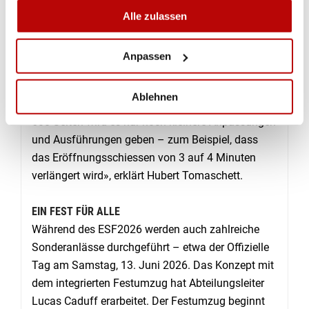
vorzubereiten. Was im Sommer 2026 auf deren
Alle zulassen
Anlagen los sein wird, zeigt der erarbeitete
Kurzschiessplan. Dieser umfasst 260 Seiten, auf
Anpassen
denen alle 140 Stiche aufgelistet sind. Er wurde in
Deutsch und Französisch an alle Vereine
Ablehnen
verschickt. «Im definitiven Schiessplan mit über
600 Seiten wird es nur noch kleinere Anpassungen
und Ausführungen geben – zum Beispiel, dass
das Eröffnungsschiessen von 3 auf 4 Minuten
verlängert wird», erklärt Hubert Tomaschett.
EIN FEST FÜR ALLE
Während des ESF2026 werden auch zahlreiche
Sonderanlässe durchgeführt – etwa der Offizielle
Tag am Samstag, 13. Juni 2026. Das Konzept mit
dem integrierten Festumzug hat Abteilungsleiter
Lucas Caduff erarbeitet. Der Festumzug beginnt