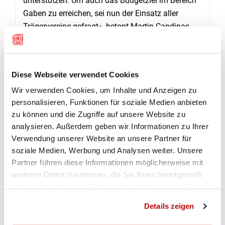
unterstützen. Um auch das Budgetziel im Bereich
Gaben zu erreichen, sei nun der Einsatz aller
Trägervereine gefragt», betont Martin Candinas.
SCHIESSEN IN GANZ GRAUBÜNDEN
Für die 19 Aussenschiessplätze konnten die
Diese Webseite verwendet Cookies
örtlichen Schützenvereine als Trägervereine
Wir verwenden Cookies, um Inhalte und Anzeigen zu
gewonnen werden. Oberstes Ziel von Hubert
personalisieren, Funktionen für soziale Medien anbieten
Tomaschett, dem Abteilungsleiter Schiessen, ist
zu können und die Zugriffe auf unsere Website zu
dabei stets die Sicherheit im Schiessbetrieb sowie
analysieren. Außerdem geben wir Informationen zu Ihrer
eine unfallfreie Durchführung des ESF2026. «Es
Verwendung unserer Website an unsere Partner für
sind total 140 Stiche, die wir anbieten. In 76
soziale Medien, Werbung und Analysen weiter. Unsere
Stichen können die Schützinnen und Schützen die
Partner führen diese Informationen möglicherweise mit
Medaillen und 16 Meisterschaften die begehrten
weiteren Daten zusammen, die Sie ihnen bereitgestellt
Meisterschaftsmedaillen anvisieren.» Aktuell ist
haben oder die sie im Rahmen Ihrer Nutzung der Dienste
Hubert Tomaschett damit beschäftigt, die
gesammelt haben.
Details zeigen
Aussenanlagen abzunehmen und die zuständigen
Personen und Schützenvereine auf ihre Aufgaben