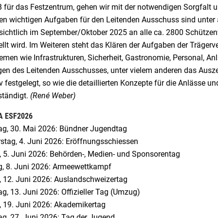
 für das Festzentrum, gehen wir mit der notwendigen Sorgfalt un
en wichtigen Aufgaben für den Leitenden Ausschuss sind unter 
sichtlich im September/Oktober 2025 an alle ca. 2800 Schütze
llt wird. Im Weiteren steht das Klären der Aufgaben der Träger
emen wie Infrastrukturen, Sicherheit, Gastronomie, Personal, An
gen des Leitenden Ausschusses, unter vielem anderen das Aus
iv festgelegt, so wie die detaillierten Konzepte für die Anlässe u
ständigt.
(René Weber)
 ESF2026
g, 30. Mai 2026: Bündner Jugendtag
stag, 4. Juni 2026: Eröffnungsschiessen
g, 5. Juni 2026: Behörden-, Medien- und Sponsorentag
, 8. Juni 2026: Armeewettkampf
g, 12. Juni 2026: Auslandschweizertag
g, 13. Juni 2026: Offizieller Tag (Umzug)
g, 19. Juni 2026: Akademikertag
g, 27. Juni 2026: Tag der Jugend