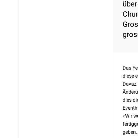
über
Chur
Gros
gros
Das Fe
diese 
Davaz i
Änderu
dies d
Eventh
«Wir wu
fertigg
geben, 