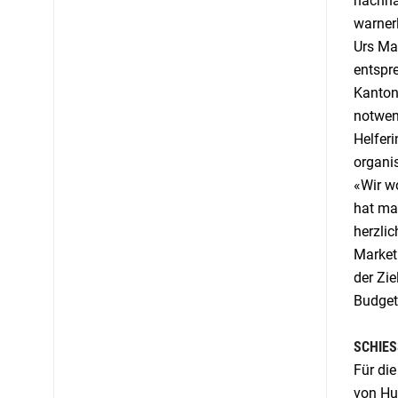
nachha
warner
Urs Mar
entspre
Kantons
notwen
Helferi
organis
«Wir wo
hat ma
herzlic
Market
der Zie
Budgetz
SCHIES
Für di
von Hub