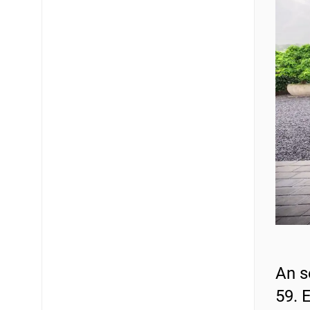
An s
59. 