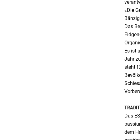
verantw
«Die Ge
Bänzig
Das Be
Eidgen
Organis
Es ist
Jahr zu
steht f
Bevölk
Schies
Vorber
TRADIT
Das ESF
passiun
dem Ha