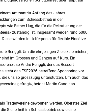
nem Eidgenössischen Schützenfest überhaupt auf
 seinem Amtsantritt Anfang des Jahres
wicklungen zum Schiessbetrieb in der
s wie Esther Hug, die für die Rekrutierung der
nteers» zuständig ist. Insgesamt werden rund 5000
Diese würden in Helferpools für flexible Einsätze
dré Renggli. Um die ehrgeizigen Ziele zu erreichen,
r sind im Grossen und Ganzen auf Kurs. Ein
soren.», so André Renggli, der das Ressort
nas steht das ESF2026 betreffend Sponsoring vor
len, die uns so grosszügig unterstützen. Um auch das
gervereine gefragt», betont Martin Candinas.
 als Trägervereine gewonnen werden. Oberstes Ziel
 die Sicherheit im Schiessbetrieb sowie eine