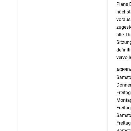
Plans B
nächst
voraus
zugeste
alle Th
Sitzun
definit
vervoll
AGENDA
Samsta
Donner
Freita
Montag
Freita
Samsta
Freita
Samsta