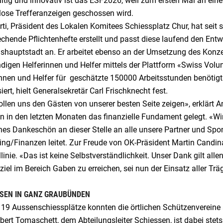
ltig und innovativ ist das ESF2026, weil zum ersten Mal an ei
lose Trefferanzeigen geschossen wird.
ti, Präsident des Lokalen Komitees Schiessplatz Chur, hat seit
chende Pflichtenhefte erstellt und passt diese laufend den Ent
hauptstadt an. Er arbeitet ebenso an der Umsetzung des Konzept
digen Helferinnen und Helfer mittels der Plattform «Swiss Volu
nnen und Helfer für geschätzte 150000 Arbeitsstunden benötigt. 
iert, hielt Generalsekretär Carl Frischknecht fest.
llen uns den Gästen von unserer besten Seite zeigen», erklärt An
n in den letzten Monaten das finanzielle Fundament gelegt. «Wi
hes Dankeschön an dieser Stelle an alle unsere Partner und Spon
ing/Finanzen leitet. Zur Freude von OK-Präsident Martin Candi
llinie. «Das ist keine Selbstverständlichkeit. Unser Dank gilt al
iel im Bereich Gaben zu erreichen, sei nun der Einsatz aller Trä
SEN IN GANZ GRAUBÜNDEN
e 19 Aussenschiessplätze konnten die örtlichen Schützenvereine
ert Tomaschett, dem Abteilungsleiter Schiessen, ist dabei stets