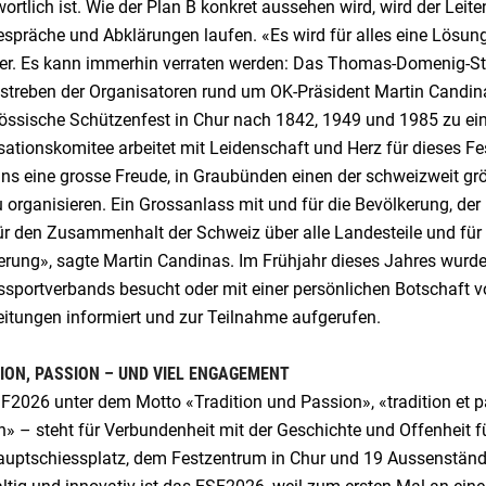
ortlich ist. Wie der Plan B konkret aussehen wird, wird der Le
spräche und Abklärungen laufen. «Es wird für alles eine Lösung
er. Es kann immerhin verraten werden: Das Thomas-Domenig-Stadi
streben der Organisatoren rund um OK-Präsident Martin Candinas
össische Schützenfest in Chur nach 1842, 1949 und 1985 zu ei
ationskomitee arbeitet mit Leidenschaft und Herz für dieses Fest
 uns eine grosse Freude, in Graubünden einen der schweizweit g
 organisieren. Ein Grossanlass mit und für die Bevölkerung, der 
ür den Zusammenhalt der Schweiz über alle Landesteile und für 
erung», sagte Martin Candinas. Im Frühjahr dieses Jahres wurd
ssportverbands besucht oder mit einer persönlichen Botschaft 
eitungen informiert und zur Teilnahme aufgerufen.
ION, PASSION – UND VIEL ENGAGEMENT
2026 unter dem Motto «Tradition und Passion», «tradition et pa
» – steht für Verbundenheit mit der Geschichte und Offenheit f
uptschiessplatz, dem Festzentrum in Chur und 19 Aussenstände