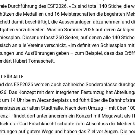
reie Durchführung des ESF2026. «Es sind total 140 Stiche, die w
ützen die Medaillen und 16 Meisterschaften die begehrten Meist
hett damit beschäftigt, die Aussenanlagen abzunehmen und di
fgaben vorzubereiten. Was im Sommer 2026 auf deren Anlagen los
iessplan. Dieser umfasst 260 Seiten, auf denen alle 140 Stiche 
isch an alle Vereine verschickt. «Im definitiven Schiessplan mit
ungen und Ausführungen geben – zum Beispiel, dass das Eröff
erklärt Hubert Tomaschett.
ST FÜR ALLE
d des ESF2026 werden auch zahlreiche Sonderanlässe durchgefü
026. Das Konzept mit dem integrierten Festumzug hat Abteilungs
 um 14 Uhr beim Alexanderplatz und führt über die Bahnhofstras
enstrasse zur alten Stadthalle. Nach dem Umzug – mit über 1
enz – findet dort unter anderem ein Konzert mit Megawatt als Ha
lsekretär Carl Frischknecht schaute zum Abschluss der Medienk
eitungen auf gutem Wege und haben das Ziel vor Augen. Die no