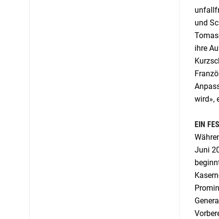
unfallf
und Sch
Tomasc
ihre Au
Kurzsch
Französ
Anpass
wird», 
EIN FE
Währen
Juni 2
beginnt
Kasern
Promin
Genera
Vorber