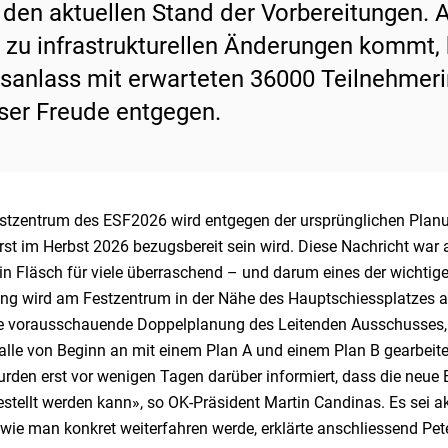
 den aktuellen Stand der Vorbereitungen.
 zu infrastrukturellen Änderungen kommt,
sanlass mit erwarteten 36000 Teilnehmer
ser Freude entgegen.
stzentrum des ESF2026 wird entgegen der ursprünglichen Planung
erst im Herbst 2026 bezugsbereit sein wird. Diese Nachricht war
n Fläsch für viele überraschend – und darum eines der wichtige
ng wird am Festzentrum in der Nähe des Hauptschiessplatzes 
ie vorausschauende Doppelplanung des Leitenden Ausschusses, 
alle von Beginn an mit einem Plan A und einem Plan B gearbeite
rden erst vor wenigen Tagen darüber informiert, dass die neue E
estellt werden kann», so OK-Präsident Martin Candinas. Es sei a
wie man konkret weiterfahren werde, erklärte anschliessend Pete