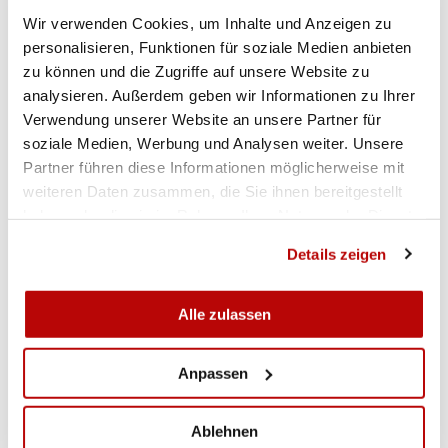
Pistole 10m Männer Qualifikation 2. Tag
Wir verwenden Cookies, um Inhalte und Anzeigen zu
personalisieren, Funktionen für soziale Medien anbieten
zu können und die Zugriffe auf unsere Website zu
Gewehr 10m Frauen Qualifikation 2. Tag
analysieren. Außerdem geben wir Informationen zu Ihrer
Verwendung unserer Website an unsere Partner für
Pistole 10m Junioren Final
soziale Medien, Werbung und Analysen weiter. Unsere
Partner führen diese Informationen möglicherweise mit
weiteren Daten zusammen, die Sie ihnen bereitgestellt
Pistole 10m Junioren Qualifikation
haben oder die sie im Rahmen Ihrer Nutzung der Dienste
gesammelt haben.
Gewehr 10m Juniorinnen Qualifikation
Details zeigen
Gewehr 10m Junioren Qualifikation
Alle zulassen
Pistole 10m Juniorinnen Qualifikation
Anpassen
Pistole 10m Juniorinnen Qualifikation 2. Tag
Ablehnen