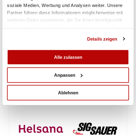
soziale Medien, Werbung und Analysen weiter. Unsere
Partner führen diese Informationen möglicherweise mit
RESULTATE
weiteren Daten zusammen, die Sie ihnen bereitgestellt
haben oder die sie im Rahmen Ihrer Nutzung der Dienste
gesammelt haben.
Details zeigen
SMM G10m Elite Runde 5
Alle zulassen
SMM G10m Junioren Runde 3
Anpassen
Teamresultate NLA
Ablehnen