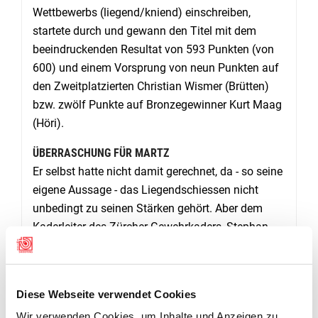
Wettbewerbs (liegend/kniend) einschreiben,
startete durch und gewann den Titel mit dem
beeindruckenden Resultat von 593 Punkten (von
600) und einem Vorsprung von neun Punkten auf
den Zweitplatzierten Christian Wismer (Brütten)
bzw. zwölf Punkte auf Bronzegewinner Kurt Maag
(Höri).
ÜBERRASCHUNG FÜR MARTZ
Er selbst hatte nicht damit gerechnet, da - so seine
eigene Aussage - das Liegendschiessen nicht
unbedingt zu seinen Stärken gehört. Aber dem
Kaderleiter des Zürcher Gewehrkaders, Stephan
Martz (Oetwil) lief es gut von der Hand und mit
seinem Goldgewinn im Liegendmatch konnte er
beweisen, dass er nicht nur von der Organisation
Diese Webseite verwendet Cookies
eines Trainingslagers, sondern auch vom
Wir verwenden Cookies, um Inhalte und Anzeigen zu