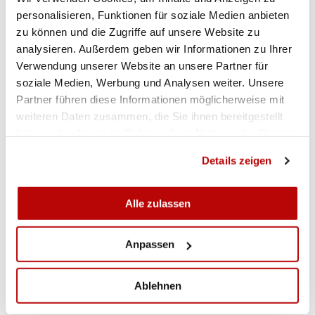
Schiesssport selbst eine ganze Menge versteht.
personalisieren, Funktionen für soziale Medien anbieten
ORGANISATOREN ZEIGEN SICH ZUFRIEDEN
zu können und die Zugriffe auf unsere Website zu
Der für den Wettkampf zuständige
analysieren. Außerdem geben wir Informationen zu Ihrer
Verwendung unserer Website an unsere Partner für
Verbandsfunktionär des Zürcher
soziale Medien, Werbung und Analysen weiter. Unsere
Schiesssportverbandes Jürg Benkert (Grafstal;
Partner führen diese Informationen möglicherweise mit
Chef Leistungssport) zeigte sich äusserst
weiteren Daten zusammen, die Sie ihnen bereitgestellt
zufrieden mit den zwei Wettkampftagen: «Wie
haben oder die sie im Rahmen Ihrer Nutzung der Dienste
schon am letzten Wochenende, so hat auch an
gesammelt haben.
diesem Wochenende alles hervorragend
Details zeigen
funktioniert. Alle in den Wettkampf eingebundenen
Helferinnen und Helfer haben hervorragende Arbeit
Alle zulassen
geleistet und die Schützinnen und Schützen haben
ihnen dies mit spannenden, interessanten und in
Anpassen
jeder Hinsicht fairen Wettkämpfen gedankt!»
(Markus Roth)
Ablehnen
Ranglisten und Bilder