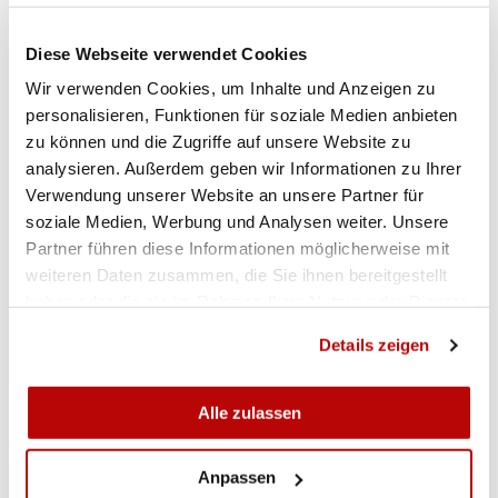
Diese Webseite verwendet Cookies
RANGLISTEN
Wir verwenden Cookies, um Inhalte und Anzeigen zu
personalisieren, Funktionen für soziale Medien anbieten
Gewehr 300m liegend Frauen
zu können und die Zugriffe auf unsere Website zu
analysieren. Außerdem geben wir Informationen zu Ihrer
Verwendung unserer Website an unsere Partner für
Gewehr 300m liegend Frauen Team
soziale Medien, Werbung und Analysen weiter. Unsere
Partner führen diese Informationen möglicherweise mit
Gewehr 300m liegend Männer
weiteren Daten zusammen, die Sie ihnen bereitgestellt
haben oder die sie im Rahmen Ihrer Nutzung der Dienste
gesammelt haben.
Gewehr 300m liegend Männer Team
Details zeigen
GALERIE
Alle zulassen
Anpassen