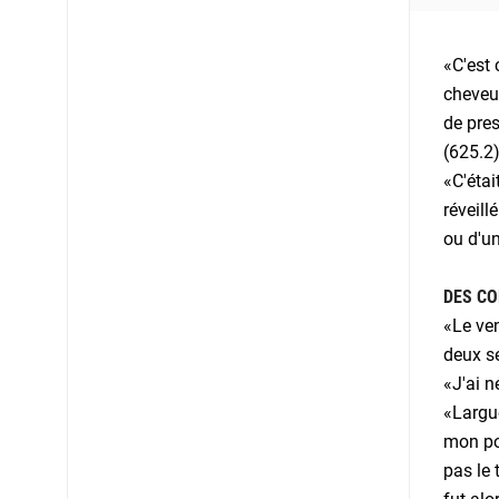
«C'est 
cheveu 
de pres
(625.2)
«C'étai
réveill
ou d'un
DES CO
«Le ven
deux se
«J'ai n
«Largue
mon pou
pas le 