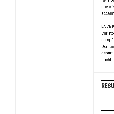
fut alo
que c'é
accalmi
LA 7E 
Christo
compéti
Demain 
départ
Lochbih
RESU