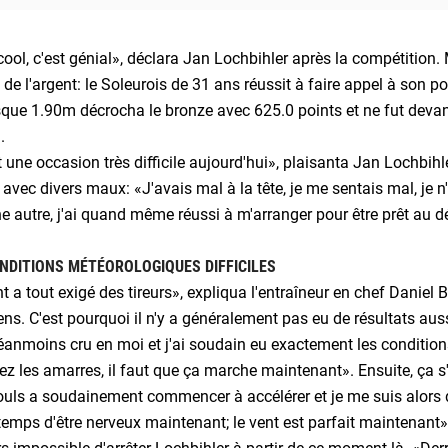
cool, c'est génial», déclara Jan Lochbihler après la compétition. 
de l'argent: le Soleurois de 31 ans réussit à faire appel à son po
que 1.90m décrocha le bronze avec 625.0 points et ne fut devan
.
t une occasion très difficile aujourd'hui», plaisanta Jan Lochbihler
é avec divers maux: «J'avais mal à la tête, je me sentais mal, je
e autre, j'ai quand même réussi à m'arranger pour être prêt au dé
NDITIONS MÉTÉOROLOGIQUES DIFFICILES
t a tout exigé des tireurs», expliqua l'entraîneur en chef Daniel B
ns. C'est pourquoi il n'y a généralement pas eu de résultats auss
éanmoins cru en moi et j'ai soudain eu exactement les conditions
z les amarres, il faut que ça marche maintenant». Ensuite, ça s'
ls a soudainement commencer à accélérer et je me suis alors dit
temps d'être nerveux maintenant; le vent est parfait maintenant