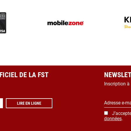
ICIEL DE LA FST
NEWSLET
Inscription à
Adresse e-ma
LIRE EN LIGNE
J’accepte
données
.