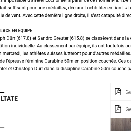
rs impossible d'arrêter Lochbihler à partir de ce moment-là. «Derriè
tait suffisant pour une médaille», déclara Lochbihler en riant. «L
e de vent. Avec cette dernière ligne droite, il s'est catapulté di
PLACE EN ÉQUIPE
ph Dürr (617.8) et Sandro Greuter (615.8) se classèrent dans la
tion individuelle. Au classement par équipe, ils ont toutefois o
mercredi, les athlètes suisses lutteront pour d'autres médailles.
 de l'épreuve féminine Carabine 50m en position couchée. Ces d
ler et Christoph Dürr dans la discipline Carabine 50m couché p
G
LTATE
G