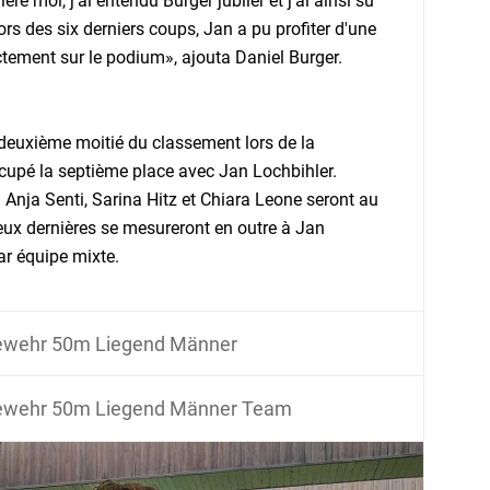
re moi, j'ai entendu Burger jubiler et j'ai ainsi su
ors des six derniers coups, Jan a pu profiter d'une
rectement sur le podium», ajouta Daniel Burger.
 deuxième moitié du classement lors de la
ccupé la septième place avec Jan Lochbihler.
 Anja Senti, Sarina Hitz et Chiara Leone seront au
eux dernières se mesureront en outre à Jan
ar équipe mixte.
ewehr 50m Liegend Männer
ewehr 50m Liegend Männer Team