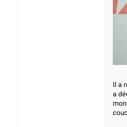
Il a
a dé
mond
couc