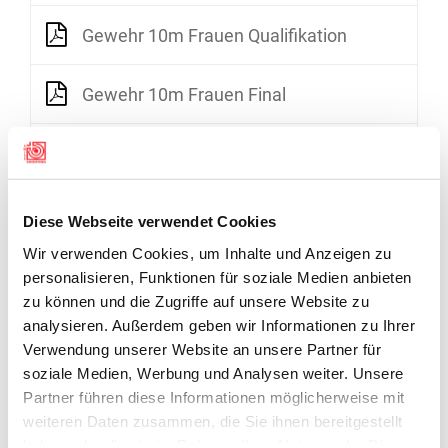
Gewehr 10m Frauen Qualifikation
Gewehr 10m Frauen Final
Gewehr 10m Männer Qualifikation
Gewehr 10m Männer Final
Diese Webseite verwendet Cookies
Wir verwenden Cookies, um Inhalte und Anzeigen zu
Gewehr 50m 3x20 Frauen Qualifikation
personalisieren, Funktionen für soziale Medien anbieten
zu können und die Zugriffe auf unsere Website zu
analysieren. Außerdem geben wir Informationen zu Ihrer
Gewehr 50m 3x20 Frauen Final
Verwendung unserer Website an unsere Partner für
soziale Medien, Werbung und Analysen weiter. Unsere
Gewehr 50m 3x20 Männer Qualifikation
Partner führen diese Informationen möglicherweise mit
weiteren Daten zusammen, die Sie ihnen bereitgestellt
haben oder die sie im Rahmen Ihrer Nutzung der Dienste