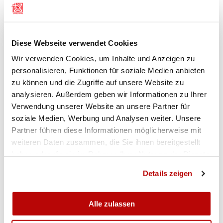
Hauptrunden vor Büren-Oberdorf. Die
Innerschweizer belegten Rang 5 im
Finalwettkampf, den die Aargauer Gruppe aus
Villmergen auf Platz 8 abschloss.
(Andreas
Diese Webseite verwendet Cookies
Tschopp)
Wir verwenden Cookies, um Inhalte und Anzeigen zu
personalisieren, Funktionen für soziale Medien anbieten
zu können und die Zugriffe auf unsere Website zu
analysieren. Außerdem geben wir Informationen zu Ihrer
RESULTATE FINAL SGM G50M ELITE
Verwendung unserer Website an unsere Partner für
soziale Medien, Werbung und Analysen weiter. Unsere
SGM G50 2025 Finalwettkampf
Partner führen diese Informationen möglicherweise mit
weiteren Daten zusammen, die Sie ihnen bereitgestellt
haben oder die sie im Rahmen Ihrer Nutzung der Dienste
SGM G50 2025 Final Qualifikation
gesammelt haben.
Details zeigen
WEITERE BILDER VOM FINALTAG DER ELITE
Alle zulassen