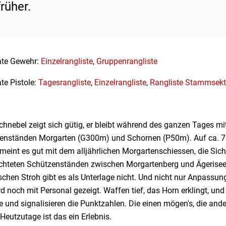
rüher.
ate Gewehr:
Einzelrangliste
,
Gruppenrangliste
te Pistole:
Tagesrangliste
,
Einzelrangliste
,
Rangliste Stammsekt
hnebel zeigt sich gütig, er bleibt während des ganzen Tages mi
enständen Morgarten (G300m) und Schornen (P50m). Auf ca. 700
meint es gut mit dem alljährlichen Morgartenschiessen, die Sicht
ichteten Schützenständen zwischen Morgartenberg und Ägerisee. 
schen Stroh gibt es als Unterlage nicht. Und nicht nur Anpassun
rd noch mit Personal gezeigt. Waffen tief, das Horn erklingt, und
 und signalisieren die Punktzahlen. Die einen mögen's, die ander
 Heutzutage ist das ein Erlebnis.