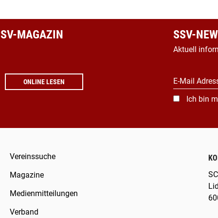
 SSV-MAGAZIN
SSV-NEW
Aktuell infor
E-Mail Adres
ONLINE LESEN
Ich bin m
Vereinssuche
KO
SC
Magazine
Li
Medienmitteilungen
60
Verband