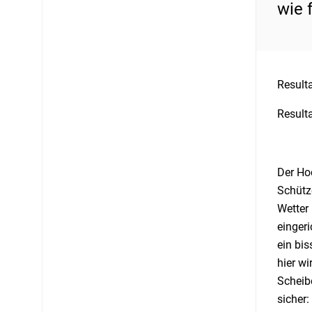
wie f
Result
Resulta
Der Hoc
Schütz
Wetter 
einger
ein bis
hier wi
Scheibe
sicher: