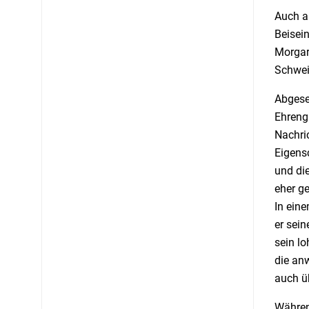
Auch a
Beisei
Morgart
Schwei
Abgese
Ehrenga
Nachri
Eigens
und di
eher ge
In ein
er sein
sein l
die an
auch üb
Währen