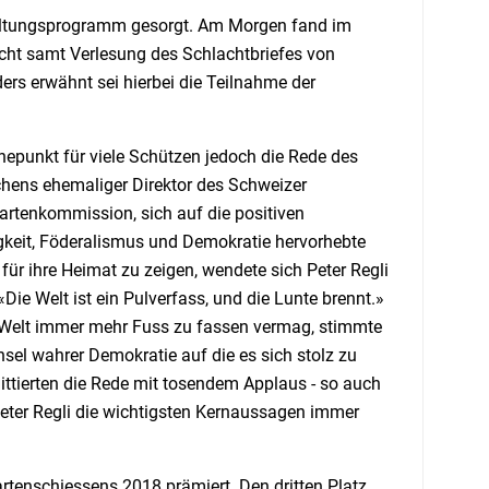
haltungsprogramm gesorgt. Am Morgen fand im
cht samt Verlesung des Schlachtbriefes von
ers erwähnt sei hierbei die Teilnahme der
epunkt für viele Schützen jedoch die Rede des
chens ehemaliger Direktor des Schweizer
rtenkommission, sich auf die positiven
gkeit, Föderalismus und Demokratie hervorhebte
ür ihre Heimat zu zeigen, wendete sich Peter Regli
ie Welt ist ein Pulverfass, und die Lunte brennt.»
r Welt immer mehr Fuss zu fassen vermag, stimmte
Insel wahrer Demokratie auf die es sich stolz zu
ttierten die Rede mit tosendem Applaus - so auch
eter Regli die wichtigsten Kernaussagen immer
enschiessens 2018 prämiert. Den dritten Platz