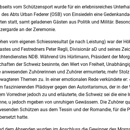
bseits vom Schützensport wurde für ein erlebnisreiches Unter
n des Abts Urban Federer (OSB) von Einsiedeln eine Gedenkanda
en statt, samt geladenen Gästen aus Politik und Militär. Besond
zergarde an der Zeremonie.
hen vom eigenen Schiessresultat (je nach Leistung) war der Höh
stes und Festredners Peter Regli, Divisionär aD und seines Zei
chtendienstes NDB. Während Urs Hürlimann, Präsident der Morga
chaften der Schweiz besinnte, den Wert von Freiheit, Unabhängi
e anwesenden Zuhörerinnen und Zuhörer ermunterte, mehr Stolz f
wagteren Themen zu. In einer emotionalen Rede verkündete er: «D
em faszinierenden Plädoyer gegen den Autoritarismus, der in de
em Vorredner jedoch zu und erläuterte, die Schweiz sei die eine 
ohne, u jedoch mgeben von unruhigen Gewässern. Die Zuhörer qui
wesenden Schützen aus dem Tessin und der Romandie, für die P
ersetzt hatte.
d dem Absenden wurden im Anschluss die Gewinner des Morgart