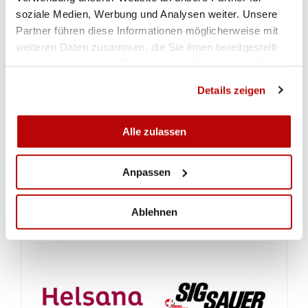
soziale Medien, Werbung und Analysen weiter. Unsere
Partner führen diese Informationen möglicherweise mit
weiteren Daten zusammen, die Sie ihnen bereitgestellt
haben oder die sie im Rahmen Ihrer Nutzung der Dienste
gesammelt haben.
Details zeigen
Alle zulassen
ZUR GALERIE
Anpassen
Ablehnen