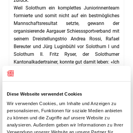
zurück.
Weil Solothurn ein komplettes Juniorinnenteam
formierte und somit nicht auf ein bestmögliches
Mannschaftsresultat setzte, gewann der
organisierende Aargauer Schiesssportverband mit
seinem Dreistellungstrio Andrea Rossi, Rafael
Bereuter und Jürg Luginbühl vor Solothurn I und
Solothurn II. Fritz Ryser, der Solothurner
Kantonalkadertrainer, konnte gut damit leben: «Ich
mag den Aargauer Kollegen diesen Erfolg gönnen.
Für uns wars heute ein guter Aufbauwettkampf,
der uns durch brutal harte Bedingungen auf die
Probe stellte.» (Wolfgang Rytz)
Diese Webseite verwendet Cookies
Wir verwenden Cookies, um Inhalte und Anzeigen zu
personalisieren, Funktionen für soziale Medien anbieten
GALERIE
zu können und die Zugriffe auf unsere Website zu
analysieren. Außerdem geben wir Informationen zu Ihrer
Verwendung unserer Website an unsere Partner für