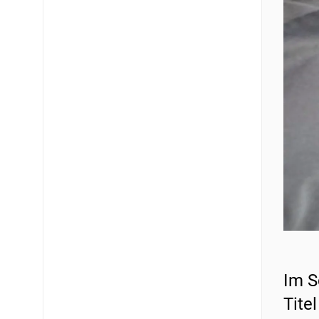
Im S
Tite