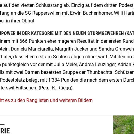
e auf den vierten Schlussrang ab. Einzig auf dem dritten Podes
fang an die SG Rapperswilen mit Erwin Buchenhorner, Willi Hart
r in ihrer Obhut.
POWER IN DER KATEGORIE MIT DEN NEUEN STURMGEWEHREN (KAT
inem mit 666 Punkten eher mageren Resultat in der ersten Runde
stein, Daniela Manciarella, Margrith Jucker und Sandra Granwehr
thaler, dass eben erst am Schluss abgerechnet wird. Mit den im
h punktegleich vor der mit Julia Meier, Andrea Leuzinger, Adrian
lls mit zwei Damen besetzten Gruppe der Thunbachtal Schützen
n Podestplatz belegt mit 1'334 Punkten die nach dem ersten Du
erswil-Friltschen. (Peter K. Rüegg)
ht es zu den Ranglisten und weiteren Bildern
RIE