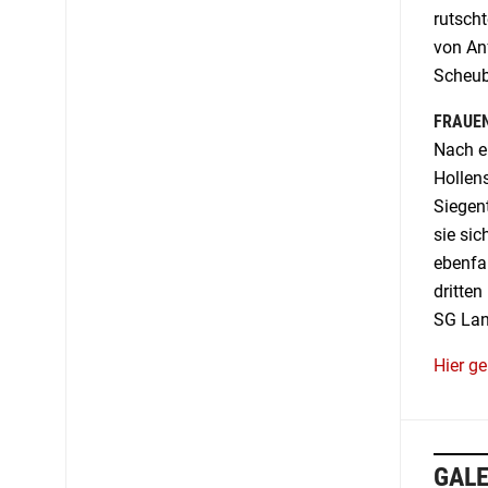
rutscht
von An
Scheube
FRAUEN
Nach e
Hollen
Siegen
sie sic
ebenfa
dritte
SG Lant
Hier ge
GALE