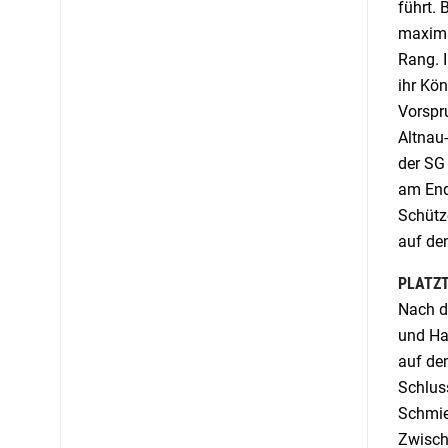
führt.
maxima
Rang. 
ihr Kö
Vorspr
Altnau
der SG
am End
Schütze
auf den
PLATZT
Nach d
und Ha
auf de
Schlus
Schmie
Zwisch