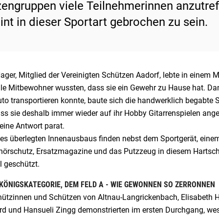
zengruppen viele Teilnehmerinnen anzutre
int in dieser Sportart gebrochen zu sein.
ger, Mitglied der Vereinigten Schützen Aadorf, lebte in einem 
lle Mitbewohner wussten, dass sie ein Gewehr zu Hause hat. Dam
to transportieren konnte, baute sich die handwerklich begabte 
s sie deshalb immer wieder auf ihr Hobby Gitarrenspielen angesp
eine Antwort parat.
es überlegten Innenausbaus finden nebst dem Sportgerät, einem
hörschutz, Ersatzmagazine und das Putzzeug in diesem Hartscha
l geschützt.
 KÖNIGSKATEGORIE, DEM FELD A - WIE GEWONNEN SO ZERRONNEN
hützinnen und Schützen von Altnau-Langrickenbach, Elisabeth H
d und Hansueli Zingg demonstrierten im ersten Durchgang, wesha