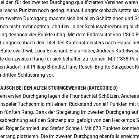
 Bei den für den zweiten Durchgang qualifizierten Vereinen war
l sechs Punkten noch gering. Altnau-Langrickenbach setzte sic
Im zweiten Durchgang machte sich bei allen Schützinnen und Sc
nnen nicht mehr optimal abrufen. In der Schlussabrechnung bli
ung dennoch vier Punkte übrig. Mit dem Endresultat von 1'860 
-Langrickenbach den Titel des Kantonalmeisters nach Hause ne
 Balterswil-Ifwil, Luca Bosshard, Elias Huber, Andreas Kuttelw
e den zweiten Rang für sich behalten zu können. Mit 1'838 Punk
n Aadorf mit Philipp Brändle, Hans Rusch, Brigitte Salzgeber, 
 dritten Schlussrang vor.
AUSCH BEI DEN ALTEN STURMGEWEHREN (KATEGORIE D)
em ersten Durchgang lagen die Thunbachtal Schützen, Andreas Di
nspeter Tuchschmid mit einem Rückstand von elf Punkten mit t
m fünften Rang. Dank der Steigerung im zweiten Durchgang auf 6
sabrechnung auf den Spitzenplatz, gefolgt von den Heckemos S
d, Roger Schmied und Stefan Schnell. Mit 673 Punkten konnten
enrang platzieren. Die im zweiten Durchgang ebenfalls erreich