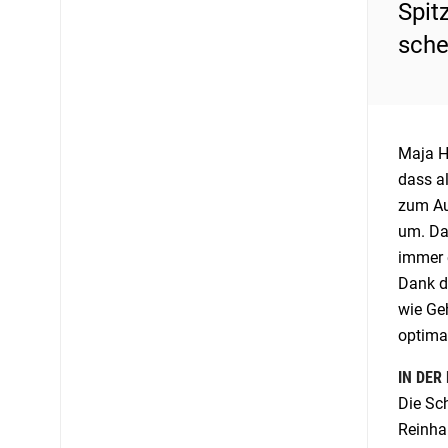
Spit
sche
Maja Ha
dass a
zum Au
um. Das
immer 
Dank d
wie Ge
optima
IN DER
Die Sc
Reinhar