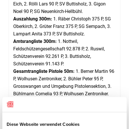
Eich, 2. Rölli Lars 90 P, SV Buttisholz, 3. Gigon
Noel 90 P, SG Neuenkirch-Hellbühl.
Auszahlung 300m:
1. Räber Christoph 375 P, SG
Oberkirch, 2. Grüter Franz 375 P, SG Sempach, 3.
Lampart Anita 373 P, SV Buttisholz.
Amtsrangliste 300m:
1. Nottwil,
Feldschützengesellschaft 92.878 P, 2. Ruswil,
Schützenverein 92.261 P, 3. Buttisholz,
Schützenverein 91.143 P.
Gesamtrangliste Pistole 50m:
1. Berner Martin 96
P, Wolhusen Zentroniker, 2. Bühler Peter 95 P,
Grosswangen und Umgebung Pistolensektion, 3.
Bühlmann Cornelia 93 P, Wolhusen Zentroniker.
Veteranen Pistole 50m:
1. Koller René 92 P,
Grosswangen und Umgebung Pistolensektion, 2.
Suter Beat 91 P, Grosswangen und Umgebung
Pistolensektion, 3. Egli Anton 88 P, SPK Sursee
Diese Webseite verwendet Cookies