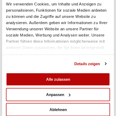
Feldschützen.
Wir verwenden Cookies, um Inhalte und Anzeigen zu
Auszahlung Pistole 25m:
1. Schöpfer Susanne 99
personalisieren, Funktionen für soziale Medien anbieten
P, Grosswangen und Umgebung Pistolensektion, 2.
zu können und die Zugriffe auf unsere Website zu
Berner Martin 98 P, Wolhusen Zentroniker, 3.
analysieren. Außerdem geben wir Informationen zu Ihrer
Wigger Thomas 98 P, SPK Sursee Feldschützen.
Verwendung unserer Website an unsere Partner für
soziale Medien, Werbung und Analysen weiter. Unsere
Amtsrangliste 300m:
1. Grosswangen und
Partner führen diese Informationen möglicherweise mit
Umgebung Pistolensektion 89.577 P, 2. Wolhusen
weiteren Daten zusammen, die Sie ihnen bereitgestellt
Zentroniker 88.928 P, 3. SPK Sursee Feldschützen
haben oder die sie im Rahmen Ihrer Nutzung der Dienste
87.213 P, 4. PS Sempach 84.531 P.
gesammelt haben.
Kombination 300m/50m:
1. Berner Martin SV
Details zeigen
Ruswil, 184 P, 2. Vonesch Peter SSC Eich, 181 P, 3.
Felber Robin SV Ruswil, 179 P.
Alle zulassen
Hellebardengewinner 2024:
Jurt Silvan, SV
Sempach mit 176 P. aus dem
Anpassen
Kombinationswettkampf.
Alle Ranglisten und weitere Infos können unter der
Ablehnen
Website des Amtsschützenverbandes Sursee