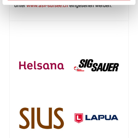
unter
www.asv-sursee.ch
eingesehen werden.