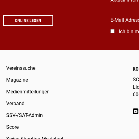
E-Mail Adres
ONLINE LESEN
Ich bin m
Vereinssuche
KO
SC
Magazine
Li
Medienmitteilungen
60
Verband
SSV-/SAT-Admin
Score
Swiss Shooting Meldetool