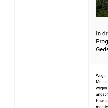
In d
Prog
Gede
Wegen 
Male a
wegen 
angebr
Hacksc
montie