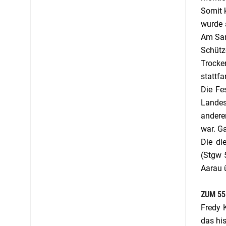
Somit 
wurde 
Am Sam
Schütz
Trocke
stattfa
Die Fes
Landes
andere
war. G
Die di
(Stgw 
Aarau 
ZUM 55
Fredy 
das hi