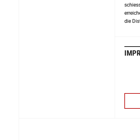
schies
erreic
die Dis
IMP