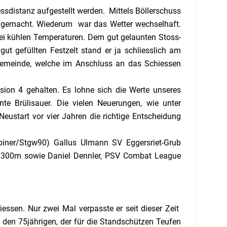
essdistanz aufgestellt werden.
Mittels Böllerschuss
 gemacht. Wiederum war das Wetter wechselhaft.
ei kühlen Temperaturen. Dem gut gelaunten Stoss-
gut gefüllten Festzelt stand er ja schliesslich am
gemeinde, welche im Anschluss an das Schiessen
vision 4 gehalten. Es lohne sich die Werte unseres
e Brülisauer. Die vielen Neuerungen, wie unter
ustart vor vier Jahren die richtige Entscheidung
abiner/Stgw90) Gallus Ulmann SV Eggersriet-Grub
r 300m sowie Daniel Dennler, PSV Combat League
essen. Nur zwei Mal verpasste er seit dieser Zeit
 den 75jährigen, der für die Standschützen Teufen