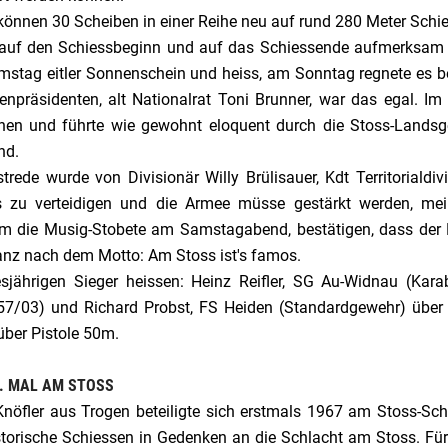
können 30 Scheiben in einer Reihe neu auf rund 280 Meter Schi
auf den Schiessbeginn und auf das Schiessende aufmerksam
stag eitler Sonnenschein und heiss, am Sonntag regnete es b
enpräsidenten, alt Nationalrat Toni Brunner, war das egal. Im 
nen und führte wie gewohnt eloquent durch die Stoss-Lands
nd.
trede wurde von Divisionär Willy Brülisauer, Kdt Territorialdi
 zu verteidigen und die Armee müsse gestärkt werden, meint
m die Musig-Stobete am Samstagabend, bestätigen, dass der Ne
anz nach dem Motto: Am Stoss ist's famos.
esjährigen Sieger heissen: Heinz Reifler, SG Au-Widnau (Kar
57/03) und Richard Probst, FS Heiden (Standardgewehr) übe
über Pistole 50m.
. MAL AM STOSS
Knöfler aus Trogen beteiligte sich erstmals 1967 am Stoss-Schi
storische Schiessen in Gedenken an die Schlacht am Stoss. Für