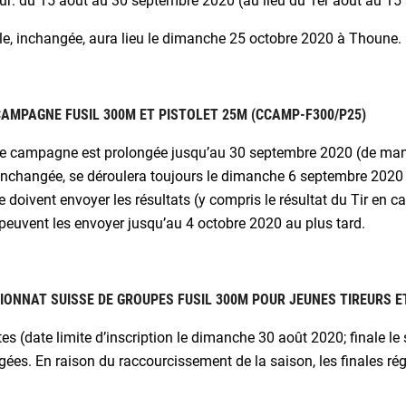
ur: du 15 août au 30 septembre 2020 (au lieu du 1er août au 15
le, inchangée, aura lieu le dimanche 25 octobre 2020 à Thoune.
CAMPAGNE FUSIL 300M ET PISTOLET 25M (CCAMP-F300/P25)
le campagne est prolongée jusqu’au 30 septembre 2020 (de man
 inchangée, se déroulera toujours le dimanche 6 septembre 2020 à
le doivent envoyer les résultats (y compris le résultat du Tir en
peuvent les envoyer jusqu’au 4 octobre 2020 au plus tard.
ONNAT SUISSE DE GROUPES FUSIL 300M POUR JEUNES TIREURS ET
es (date limite d’inscription le dimanche 30 août 2020; finale
ées. En raison du raccourcissement de la saison, les finales ré