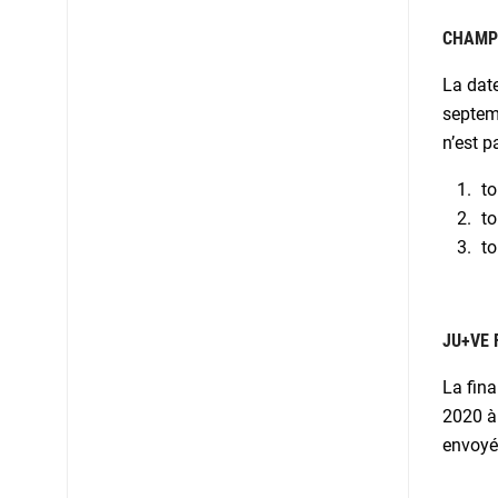
CHAMPI
La date
septem
n’est 
to
to
to
JU+VE 
La fina
2020 à
envoyé