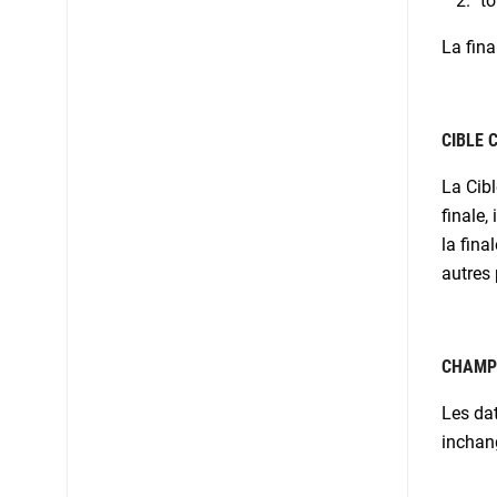
to
La fina
CIBLE 
La Cib
finale,
la fina
autres 
CHAMPI
Les dat
inchang