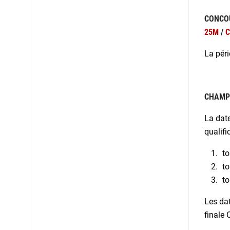
CONCOU
25M
/
C
La péri
CHAMPI
La date
qualifi
to
to
to
Les dat
finale