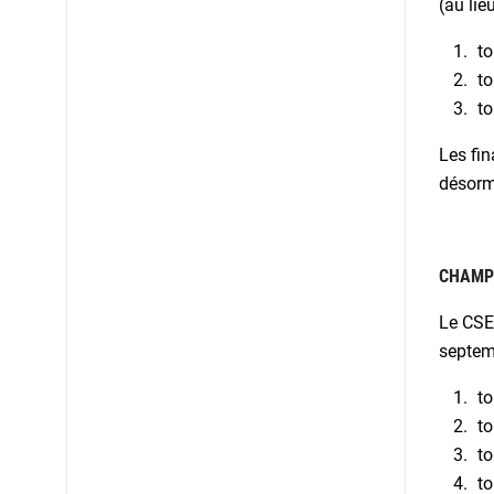
(au lie
to
to
to
Les fin
désorm
CHAMPI
Le CSE-
septemb
to
to
to
to