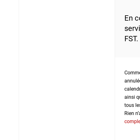
En c
serv
FST.
Comme l
annulée
calendr
ainsi q
tous le
Rien n’
complet