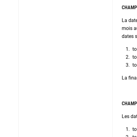
CHAMPI
La date
mois au
dates s
to
to
to
La fina
CHAMPI
Les dat
to