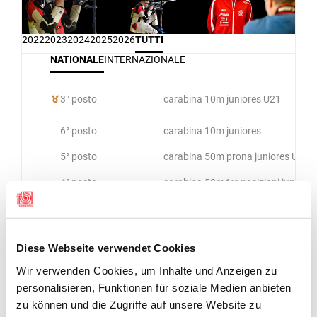
2022
2023
2024
2025
2026
TUTTI
NATIONALE
INTERNAZIONALE
3° posto
carabina 10m juniores U21
6° posto
carabina 10m juniores
5° posto
carabina 50m prona juniores U19-
4° posto
carabina 50m tre posizioni juniore
2° posto
carabina 10m
2° posto
carabina 10m juniores U19 - U21
Diese Webseite verwendet Cookies
6° posto
carabina 50m tre posizioni ragazze
Wir verwenden Cookies, um Inhalte und Anzeigen zu
2° posto
carabina 50m
personalisieren, Funktionen für soziale Medien anbieten
zu können und die Zugriffe auf unsere Website zu
3° posto
carabina 10m