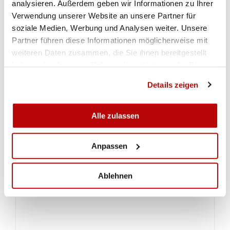
analysieren. Außerdem geben wir Informationen zu Ihrer
3° posto
carabina 10m
Verwendung unserer Website an unsere Partner für
3° posto
carabina 10m
soziale Medien, Werbung und Analysen weiter. Unsere
Partner führen diese Informationen möglicherweise mit
2° posto
carabina 10m
weiteren Daten zusammen, die Sie ihnen bereitgestellt
4° posto
carabina 10m juniores U17
haben oder die sie im Rahmen Ihrer Nutzung der Dienste
2° posto
carabina 10m
gesammelt haben.
Details zeigen
1° posto
carabina 10m
3° posto
carabina 10m juniores U15
Alle zulassen
FORNITORI
Anpassen
Capapie
Sauer
Feinwerkbau
Ablehnen
Bleiker