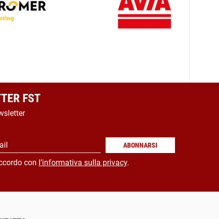
TER FST
wsletter
ail
ABONNARSI
ccordo con
l’informativa sulla privacy
.