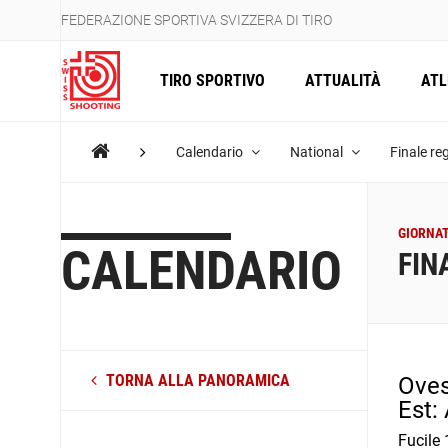
FEDERAZIONE SPORTIVA SVIZZERA DI TIRO
TIRO SPORTIVO
ATTUALITÀ
ATL
Calendario
National
Finale re
GIORNAT
CALENDARIO
FIN
TORNA ALLA PANORAMICA
Oves
Est:
Fucile