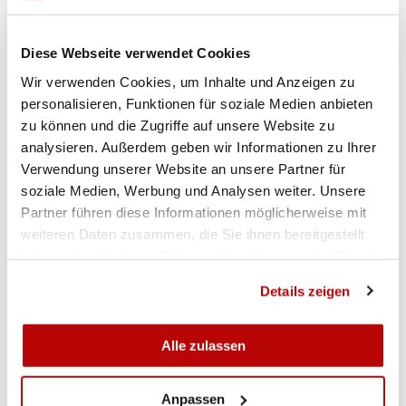
aiutante all'indirizzo
https://portal.helfereinsatz.ch/ssv200/de
e
scegliete il vostro campo d’impiego preferito. In
Diese Webseite verwendet Cookies
caso di domande, saremo lieti di aiutarvi:
Wir verwenden Cookies, um Inhalte und Anzeigen zu
scriveteci un'e-mail all'indirizzo
helfer@ssv200.ch
personalisieren, Funktionen für soziale Medien anbieten
zu können und die Zugriffe auf unsere Website zu
analysieren. Außerdem geben wir Informationen zu Ihrer
www.fst200.ch
Verwendung unserer Website an unsere Partner für
soziale Medien, Werbung und Analysen weiter. Unsere
Partner führen diese Informationen möglicherweise mit
weiteren Daten zusammen, die Sie ihnen bereitgestellt
haben oder die sie im Rahmen Ihrer Nutzung der Dienste
gesammelt haben.
Details zeigen
Alle zulassen
Anpassen