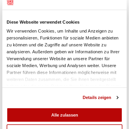
Männer erfolgreich.
GEWEHR 300M DREISTELLUNG FRAUEN
Diese Webseite verwendet Cookies
Altmeisterin Silvia Guignard erzielte mit starken
Wir verwenden Cookies, um Inhalte und Anzeigen zu
592 Zählern das beste Resultat im
personalisieren, Funktionen für soziale Medien anbieten
Dreistellungswettkampf der Frauen und sorgte
zu können und die Zugriffe auf unsere Website zu
ausserdem für einen neuen Schweizerrekord. Der
analysieren. Außerdem geben wir Informationen zu Ihrer
alte lag bei 591. Für die 49-Jährige bereits die
Verwendung unserer Website an unsere Partner für
zweite Medaille an diesem Turnier. «Ich bin mega
soziale Medien, Werbung und Analysen weiter. Unsere
happy. Es war von Anfang an ein Kampf, der sich
Partner führen diese Informationen möglicherweise mit
ausgezahlt hat», sagte die Zürcherin nach dem
weiteren Daten zusammen, die Sie ihnen bereitgestellt
Wettkampf.
haben oder die sie im Rahmen Ihrer Nutzung der Dienste
Ebenfalls die Genferin Jennifer Kocher holte sich
gesammelt haben.
Details zeigen
erneut Edelmetall und wurde Dritte mit 586
Ringen. Zwei Punkte mehr als die viertplatzierte
Marta Szabo (584). Weiter mit im Rennen waren
Alle zulassen
Michèle Bertschi (578) und Anja Senti (576).