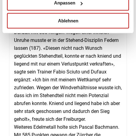
Anpassen
GEWEHR 300M DREISTELLUNG MÄNNER
Auch die Schweizer Männer brillierten in der
Ablehnen
Dreistellung. Zuoberst auf dem Podest Gilles
Dufaux mit 586 Ringen. Wegen einer inneren
Unruhe musste er in der Stehend-Disziplin Federn
lassen (187). «Diesen nicht nach Wunsch
geglückten Stehendteil, konnte er nach kniend und
liegend mit nur einem Verlustpunkt verkraften»,
sagte sein Trainer Fabio Sciuto und Dufaux
ergänzt: «Ich bin mit meinem Wettkampf sehr
zufrieden. Wegen der Windverhältnisse wusste ich,
dass ich im Stehendteil nicht mein Potenzial
abrufen konnte. Kniend und liegend habe ich aber
sehr stark geschossen und dadurch den Sieg
geholt», freute sich der Freiburger.
Weiteres Edelmetall holte sich Pascal Bachmann.
Mit 585 Punkten gewann der Zürcher die