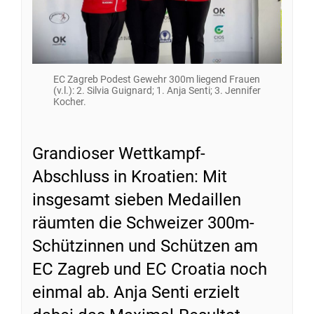
EC Zagreb Podest Gewehr 300m liegend Frauen
(v.l.): 2. Silvia Guignard; 1. Anja Senti; 3. Jennifer
Kocher.
Grandioser Wettkampf-
Abschluss in Kroatien: Mit
insgesamt sieben Medaillen
räumten die Schweizer 300m-
Schützinnen und Schützen am
EC Zagreb und EC Croatia noch
einmal ab. Anja Senti erzielt