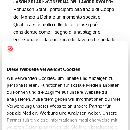
JASON SOLARI: «CONFERMA DEL LAVORO SVOLTO»
Per Jason Solari, partecipare alla finale di Coppa
del Mondo a Doha è un momento speciale.
Qualificarsi è molto difficile, dice: «Si può
considerare come il segno di una stagione
eccezionale. È la conferma del lavoro che ho fatto
con il mio allenatore negli allenamenti – e mi dà
ulteriore motivazione per continuare a migliorare.»
A Doha Solari vuole soprattutto godersi questo
Diese Webseite verwendet Cookies
successo – e naturalmente dare il massimo. Non
Wir verwenden Cookies, um Inhalte und Anzeigen zu
si è allenato in modo mirato per questa finale.
personalisieren, Funktionen für soziale Medien anbieten
Dopo i Mondiali ha percepito quanto la stagione
zu können und die Zugriffe auf unsere Website zu
sia stata intensa – e che gli mancava un po’ di
analysieren. Außerdem geben wir Informationen zu Ihrer
“carburante”. «Non volevo mettermi ulteriore
Verwendung unserer Website an unsere Partner für
pressione per questa gara – voglio
soziale Medien, Werbung und Analysen weiter. Unsere
semplicemente partire con la giusta motivazione e
Partner führen diese Informationen möglicherweise mit
weiteren Daten zusammen, die Sie ihnen bereitgestellt
con gioia.»