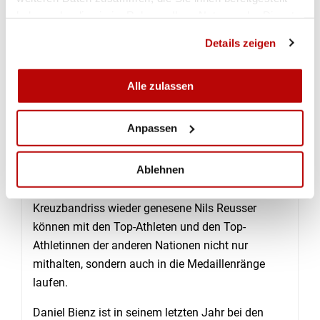
Nach dem intensiven Trainingslager in Filzbach
haben oder die sie im Rahmen Ihrer Nutzung der Dienste
(12.-19.07.) war die Spannung gross; sowohl bei
gesammelt haben.
Details zeigen
den Trainern als auch bei den Athleten. Wo steht
das Schweizer Team in diesem Weltklassefeld? Ist
eine Steigerung seit dem Welt Cup in Auer (ITA) zu
Alle zulassen
erkennen?
Anpassen
Die beiden Silbermedaillen sprechen eine deutliche
Sprache. Bei den Junioren/Juniorinnen ist die
Ablehnen
Schweiz an der Weltspitze angekommen. Tessa
Dietrich, Patrick Gal und der nach seinem
Kreuzbandriss wieder genesene Nils Reusser
können mit den Top-Athleten und den Top-
Athletinnen der anderen Nationen nicht nur
mithalten, sondern auch in die Medaillenränge
laufen.
Daniel Bienz ist in seinem letzten Jahr bei den