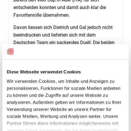
entscheiden konnten und damit auch klar die
Favoritenrolle übernahmen.
Davon liessen sich Dietrich und Gal jedoch nicht
beeindrucken und lieferten sich mit dem
Deutschen Team ein packendes Duell. Die beiden
Teams schenkten sich nichts und nach 20
Klappscheiben und etwas mehr als 2000m
Laufdistanz siegte Deutschland mit 7.7 Sekunden
Diese Webseite verwendet Cookies
Vorsprung auf das starke Schweizer Team.
Wir verwenden Cookies, um Inhalte und Anzeigen zu
Damit gelang es dem Duo Dietrich/Gal bereits
personalisieren, Funktionen für soziale Medien anbieten
zum zweiten mal in Serie an einem Welt Cup
zu können und die Zugriffe auf unsere Website zu
Wettkampf Silber zu gewinnen. Eine Leistung die
analysieren. Außerdem geben wir Informationen zu Ihrer
den Fortschritt des Schweizer Target Sprint Teams
Verwendung unserer Website an unsere Partner für
bestätigt!
soziale Medien, Werbung und Analysen weiter. Unsere
Partner führen diese Informationen möglicherweise mit
STANDORTBESTIMMUNG
weiteren Daten zusammen, die Sie ihnen bereitgestellt