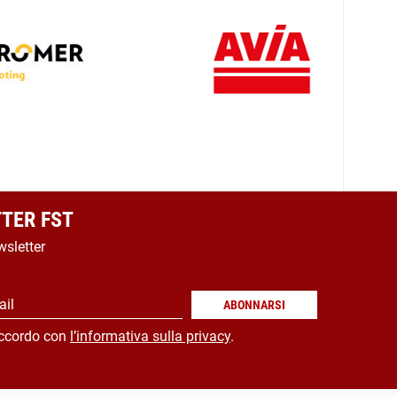
TER FST
wsletter
ail
ABONNARSI
ccordo con
l’informativa sulla privacy
.