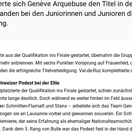
erte sich Genève Arquebuse den Titel in de
landen bei den Juniorinnen und Junioren di
ng.
tte aus der Qualifikation ins Finale gestartet, übernahm die Gru
mehr anbrennen. Mit sechs Punkten Vorsprung auf Frauenfeld, das
den die erfolgreiche Titelverteidigung. Val-de-Ruz komplettierte
hweizer Podest bei der Elite
tplatzierte der Qualifikation ins Finale gestartet, schien zunäc
hrte lange deutlich. Doch während es weiter hinten im Feld äuss
en Schmitten-Flamatt und Stans – arbeitete sich das Team Gen
 zogen sie an Lausanne vorbei und gewannen souverän. Ein Schl
emierre, der seine Erfahrung als ehemaliger Nationalteamschütz
te. Dank dem 3. Rang von Bulle war das Podest fest in der Han