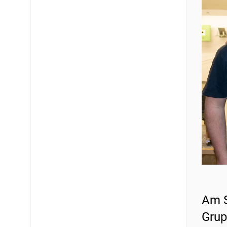
Am S
Grup