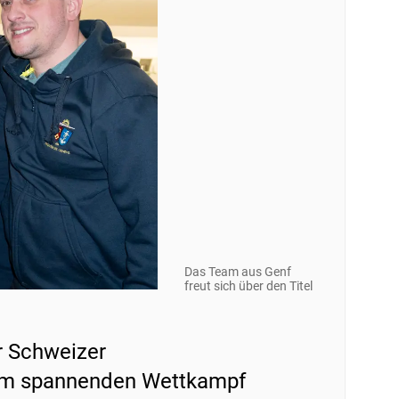
Das Team aus Genf
freut sich über den Titel
r Schweizer
inem spannenden Wettkampf