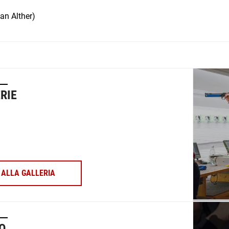
ian Alther)
RIE
ALLA GALLERIA
O