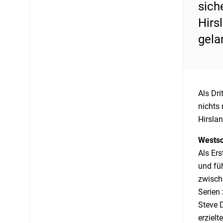
sich
Hirs
gela
Als Dri
nichts 
Hirslan
Westsc
Als Ers
und fü
zwisch
Serien
Steve D
erziel