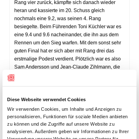
Rang vier zurück, kämpfte sich danach wieder
heran und kassierte im 20. Schuss gleich
nochmals eine 9.2, was seinen 4. Rang
besiegelte. Beim Führenden Toni Küchler war es
eine 9.4 und 9.6 nacheinander, die ihn aus dem
Rennen um den Sieg warfen. Mit dem sonst sehr
guten Final hat er sich aber mit Rang drei das
erstmalige Podest verdient. Plötzlich war es also
Sam Andersson und Jean-Claude Zihlmann, die
den Sieg unter sich ausmachten. Aber auch in
diesem Duell war es der Führende, der mit einer
9.6 und 8.7 kurz vor Schluss patzte. Damit wurde
Andersson bei seiner vierten Finalteilnahme zum
Diese Webseite verwendet Cookies
vierten Mal Zweiter. Jean-Claude Zihlmann liess
Wir verwenden Cookies, um Inhalte und Anzeigen zu
nichts mehr anbrennen und bewies mit konstant
personalisieren, Funktionen für soziale Medien anbieten
hohen 10er-Werten sein Können. Herzliche
zu können und die Zugriffe auf unsere Website zu
Gratulation zum erstmaligen Gewinn des Luzern
analysieren. Außerdem geben wir Informationen zu Ihrer
Verwendung unserer Website an unsere Partner für