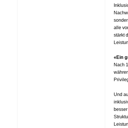
Inklusi
Nachwu
sonder
alle v
stärkt 
Leistu
«Ein g
Nach 1
während
Privile
Und au
inklusi
besser 
Strukt
Leistun