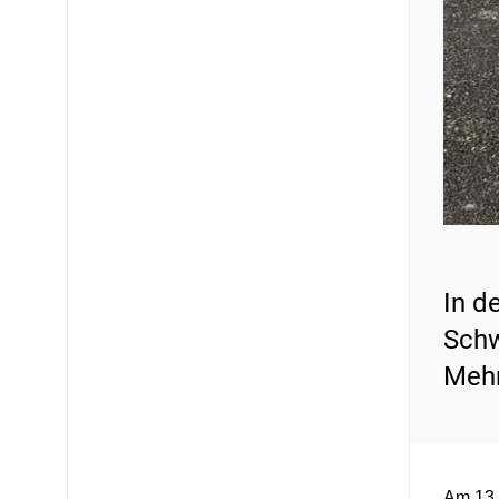
In d
Schw
Mehr
Am 13.