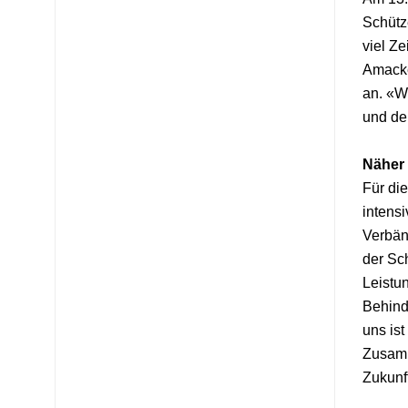
Schütz
viel Z
Amacke
an. «W
und den
Näher
Für di
intensi
Verbänd
der Sc
Leistun
Behind
uns is
Zusamm
Zukunf