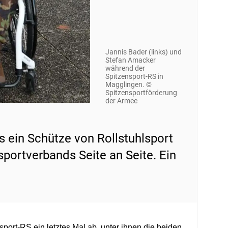
Jannis Bader (links) und
Stefan Amacker
während der
Spitzensport-RS in
Magglingen. ©
Spitzensportförderung
der Armee
ls ein Schütze von Rollstuhlsport
portverbands Seite an Seite. Ein
port-RS ein letztes Mal ab, unter ihnen die beiden