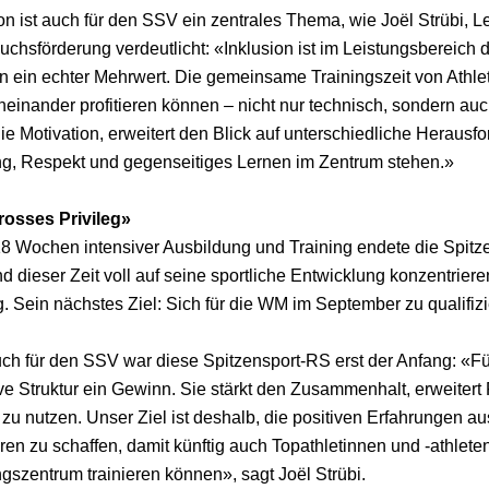
on ist auch für den SSV ein zentrales Thema, wie Joël Strübi, L
chsförderung verdeutlicht: «Inklusion ist im Leistungsbereich
n ein echter Mehrwert. Die gemeinsame Trainingszeit von Athle
oneinander profitieren können – nicht nur technisch, sondern 
die Motivation, erweitert den Blick auf unterschiedliche Heraus
ng, Respekt und gegenseitiges Lernen im Zentrum stehen.»
rosses Privileg»
8 Wochen intensiver Ausbildung und Training endete die Spitze
 dieser Zeit voll auf seine sportliche Entwicklung konzentrier
g. Sein nächstes Ziel: Sich für die WM im September zu qualifiz
ch für den SSV war diese Spitzensport-RS erst der Anfang: «Fü
ve Struktur ein Gewinn. Sie stärkt den Zusammenhalt, erweitert
zu nutzen. Unser Ziel ist deshalb, die positiven Erfahrungen a
uren zu schaffen, damit künftig auch Topathletinnen und -athle
gszentrum trainieren können», sagt Joël Strübi.