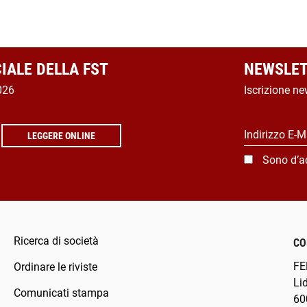
CIALE DELLA FST
NEWSLET
026
Iscrizione ne
Indirizzo E-M
LEGGERE ONLINE
Sono d’a
Ricerca di società
CO
FE
Ordinare le riviste
Li
Comunicati stampa
60