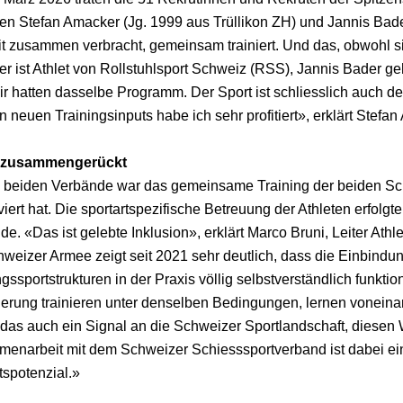
en Stefan Amacker (Jg. 1999 aus Trüllikon ZH) und Jannis Bad
eit zusammen verbracht, gemeinsam trainiert. Und das, obwohl 
r ist Athlet von Rollstuhlsport Schweiz (RSS), Jannis Bader 
ir hatten dasselbe Programm. Der Sport ist schliesslich auch 
 neuen Trainingsinputs habe ich sehr profitiert», erklärt Stefan
 zusammengerückt
e beiden Verbände war das gemeinsame Training der beiden Sch
viert hat. Die sportartspezifische Betreuung der Athleten erfol
e. «Das ist gelebte Inklusion», erklärt Marco Bruni, Leiter At
hweizer Armee zeigt seit 2021 sehr deutlich, dass die Einbindu
gssportstrukturen in der Praxis völlig selbstverständlich funkti
erung trainieren unter denselben Bedingungen, lernen voneina
t das auch ein Signal an die Schweizer Sportlandschaft, diese
enarbeit mit dem Schweizer Schiesssportverband ist dabei ein
tspotenzial.»