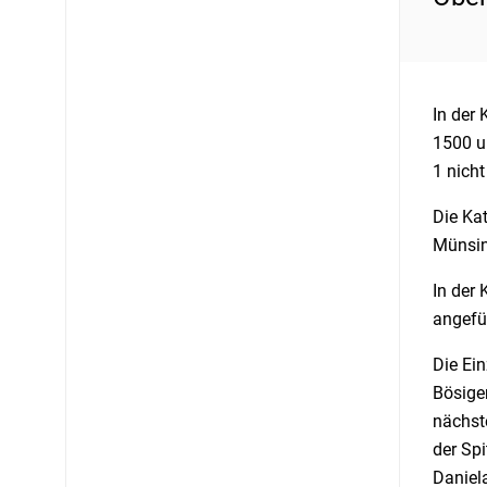
In der
1500 u
1 nicht
Die Ka
Münsin
In der
angefü
Die Ei
Bösige
nächst
der Spi
Daniela