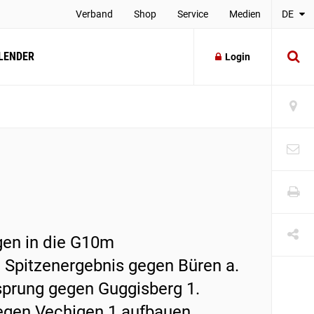
Verband
Shop
Service
Medien
DE
LENDER
Login
gen in die G10m
 Spitzenergebnis gegen Büren a.
sprung gegen Guggisberg 1.
egen Vechigen 1 aufbauen.