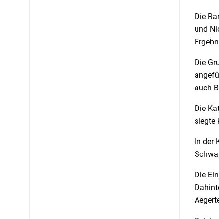
Die Ran
und Nic
Ergebn
Die Gr
angefü
auch B
Die Ka
siegte
In der 
Schwar
Die Ei
Dahint
Aegert