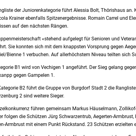
gliste der Juniorenkategorie führt Alessia Bolt, Thörishaus an.
ola Krainer ebenfalls Spitzenergebnisse. Romain Carrel und Elena
issen auf den nächsten Rängen.
uppenmeisterschaft «stehend aufgelegt für Senioren und Veteran
hrt. Sie konnten sich mit dem knappsten Vorsprung gegen Aeger
iel/Bienne 1 verbuchen. Auf allerhöchstem Niveau teilten sich 
tegorie B1 wird von Vechigen 1 angeführt. Der Sieg gelang gege
 kanpp gegen Gampelen 1.
Kategorie B2 führt die Gruppe von Burgdorf Stadt 2 die Ranglist
zenburg 2 sind weitere Sieger.
nzelkonkurrenz führen gemeinsam Markus Häuselmann, Zollikofe
er folgen die Schützen Jürg Schwarzentrub, Aegerten-Armbrust,
en-Armbrust mit einem Punkt Rückstand. 23 Schützen erzielten 