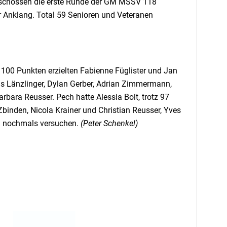
s schossen die erste Runde der GM MSSV 118
r Anklang. Total 59 Senioren und Veteranen
00 Punkten erzielten Fabienne Füglister und Jan
as Länzlinger, Dylan Gerber, Adrian Zimmermann,
bara Reusser. Pech hatte Alessia Bolt, trotz 97
 Zbinden, Nicola Krainer und Christian Reusser, Yves
en nochmals versuchen.
(Peter Schenkel)