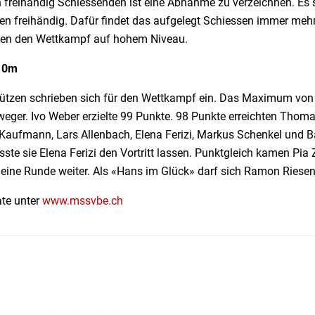
n freihändig Schiessenden ist eine Abnahme zu verzeichnen. E
en freihändig. Dafür findet das aufgelegt Schiessen immer meh
en den Wettkampf auf hohem Niveau.
10m
ützen schrieben sich für den Wettkampf ein. Das Maximum von 1
weger. Ivo Weber erzielte 99 Punkte. 98 Punkte erreichten Thom
Kaufmann, Lars Allenbach, Elena Ferizi, Markus Schenkel und Bar
sste sie Elena Ferizi den Vortritt lassen. Punktgleich kamen Pia
 eine Runde weiter. Als «Hans im Glück» darf sich Ramon Ries
ate unter
www.mssvbe.ch