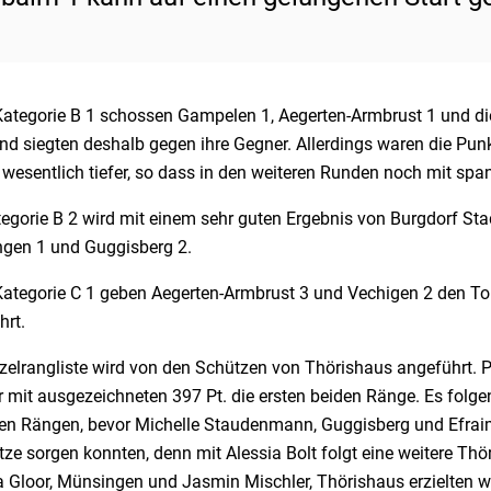
 Kategorie B 1 schossen Gampelen 1, Aegerten-Armbrust 1 und di
nd siegten deshalb gegen ihre Gegner. Allerdings waren die Pu
 wesentlich tiefer, so dass in den weiteren Runden noch mit sp
tegorie B 2 wird mit einem sehr guten Ergebnis von Burgdorf St
gen 1 und Guggisberg 2.
 Kategorie C 1 geben Aegerten-Armbrust 3 und Vechigen 2 den T
hrt.
nzelrangliste wird von den Schützen von Thörishaus angeführt. 
r mit ausgezeichneten 397 Pt. die ersten beiden Ränge. Es folg
en Rängen, bevor Michelle Staudenmann, Guggisberg und Efraim
tze sorgen konnten, denn mit Alessia Bolt folgt eine weitere Thö
 Gloor, Münsingen und Jasmin Mischler, Thörishaus erzielten wi