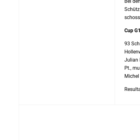
Bei de
Schütz
schoss
Cup G
93 Sch
Hollen
Julian 
Pt., mu
Michel
Result