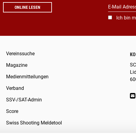
E-Mail Adres
ONLINE LESEN
Ich bin m
Vereinssuche
KO
SC
Magazine
Li
Medienmitteilungen
60
Verband
SSV-/SAT-Admin
Score
Swiss Shooting Meldetool