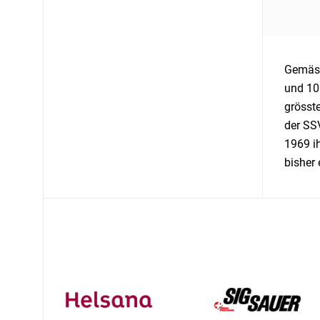
Gemäss
und 10
grösst
der SSV
1969 i
bisher 