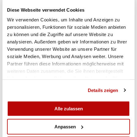
und Glarus. Im Einzelwettkampf siegte Adrian
Diese Webseite verwendet Cookies
Weber Schwyz vor Roland Brechbühl und Markus
Wir verwenden Cookies, um Inhalte und Anzeigen zu
von Flüe, beide Obwalden.
personalisieren, Funktionen für soziale Medien anbieten
zu können und die Zugriffe auf unsere Website zu
Beim B-Programm (50 m Sportpistole Kleinkaliber)
analysieren. Außerdem geben wir Informationen zu Ihrer
ging der Einzelsieg an die bekannt,
Verwendung unserer Website an unsere Partner für
starkschiessende Ruth Planzer. Roland Brechbühl
soziale Medien, Werbung und Analysen weiter. Unsere
und Markus von Flüe, beide Obwalden folgten auf
Partner führen diese Informationen möglicherweise mit
den nächsten Plätzen. Obwalden entschied auch
weiteren Daten zusammen, die Sie ihnen bereitgestellt
den Gruppenwettkampf klar für sich vor Luzern
haben oder die sie im Rahmen Ihrer Nutzung der Dienste
und Uri.
gesammelt haben.
Details zeigen
Das C-Programm (25 m Sportpistole
Klein-/Grosskaliber) gingen im Einzelklassement
Alle zulassen
an die beiden Schwyzer Americo Gaspar und Iris
Annen und der Dritte Podestplatz wird von Guido
Anpassen
Muff, Luzern belegt. Der Gruppenwettkampf wird
von den Schwyzer angeführt vor Luzern und