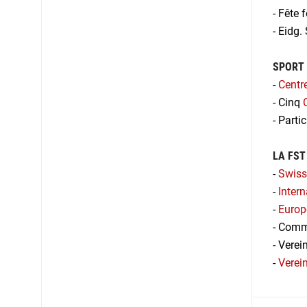
- Fête 
- Eidg.
SPORT 
-
Centr
- Cinq
- Parti
LA FST
-
Swiss
-
Inter
-
Europ
- Commu
- Verei
-
Verei