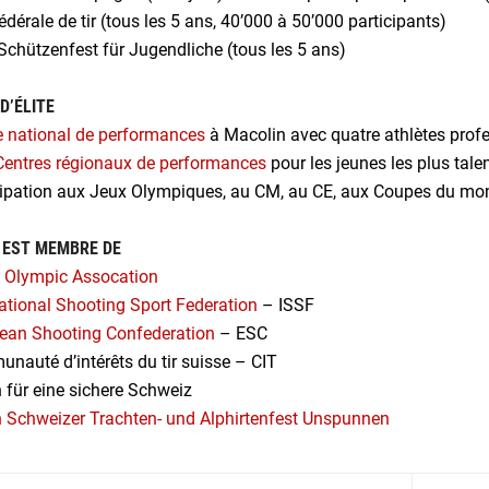
fédérale de tir (tous les 5 ans, 40’000 à 50’000 participants)
 Schützenfest für Jugendliche (tous les 5 ans)
D’ÉLITE
e national de performances
à Macolin avec quatre athlètes prof
Centres régionaux de performances
pour les jeunes les plus tale
cipation aux Jeux Olympiques, au CM, au CE, aux Coupes du mond
 EST MEMBRE DE
 Olympic Assocation
national Shooting Sport Federation
– ISSF
ean Shooting Confederation
– ESC
nauté d’intérêts du tir suisse – CIT
n für eine sichere Schweiz
n Schweizer Trachten- und Alphirtenfest Unspunnen