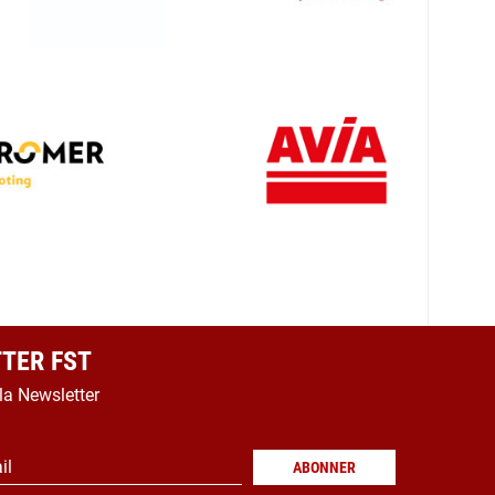
TER FST
 la Newsletter
il
ABONNER