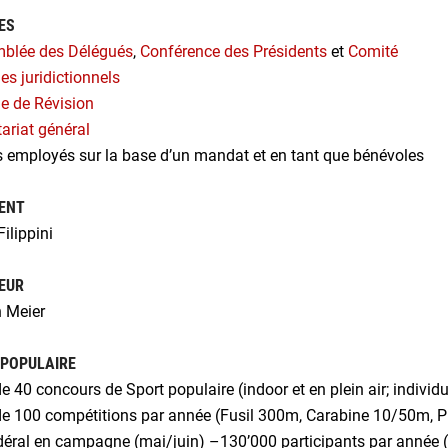
ES
blée des Délégués
,
Conférence des Présidents
et
Comité
s juridictionnels
e de Révision
ariat général
s employés sur la base d’un mandat et en tant que bénévoles
ENT
Filippini
EUR
n Meier
POPULAIRE
de 40 concours de Sport populaire (indoor et en plein air; individu
de 100 compétitions par année (Fusil 300m, Carabine 10/50m, Pi
édéral en campagne (mai/juin) –130’000 participants par année (fu