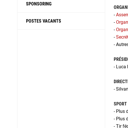
SPONSORING
ORGAN
-
Assem
POSTES VACANTS
-
Organe
-
Organ
-
Secrét
- Autre
PRÉSID
- Luca 
DIRECT
- Silva
SPORT 
- Plus 
- Plus 
- Tir f