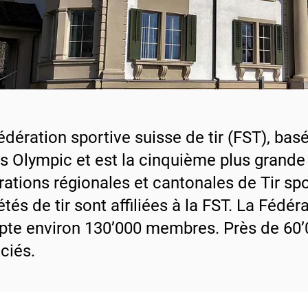
édération sportive suisse de tir (FST), ba
s Olympic et est la cinquième plus grande 
rations régionales et cantonales de Tir spo
étés de tir sont affiliées à la FST. La Fédé
te environ 130’000 membres. Près de 60’00
ciés.