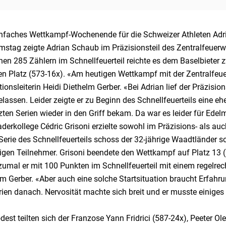
infaches Wettkampf-Wochenende für die Schweizer Athleten Adri
stag zeigte Adrian Schaub im Präzisionsteil des Zentralfeuerw
nen 285 Zählern im Schnellfeuerteil reichte es dem Baselbieter 
en Platz (573-16x). «Am heutigen Wettkampf mit der Zentralfeue
ionsleiterin Heidi Diethelm Gerber. «Bei Adrian lief der Präzisio
lassen. Leider zeigte er zu Beginn des Schnellfeuerteils eine e
zten Serien wieder in den Griff bekam. Da war es leider für Edel
derkollege Cédric Grisoni erzielte sowohl im Präzisions- als auch
Serie des Schnellfeuerteils schoss der 32-jährige Waadtländer 
rigen Teilnehmer. Grisoni beendete den Wettkampf auf Platz 13 
zumal er mit 100 Punkten im Schnellfeuerteil mit einem regelrech
m Gerber. «Aber auch eine solche Startsituation braucht Erfahr
ien danach. Nervosität machte sich breit und er musste einiges 
est teilten sich der Franzose Yann Fridrici (587-24x), Peeter O