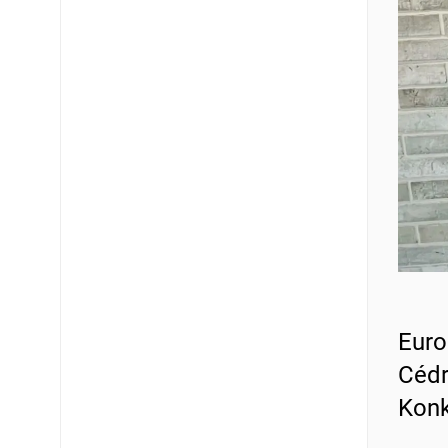
Euro
Cédr
Konk