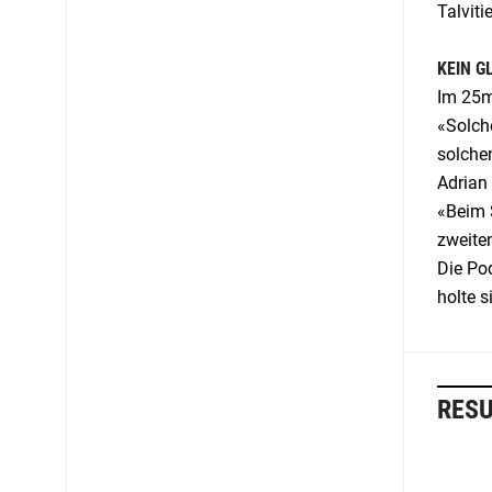
Talviti
KEIN G
Im 25m
«Solche
solche
Adrian 
«Beim 
zweite
Die Pod
holte s
RESU