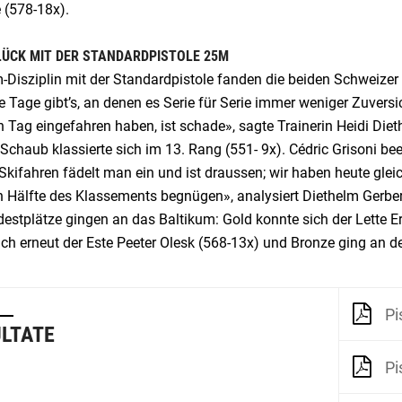
e (578-18x).
LÜCK MIT DER STANDARDPISTOLE 25M
-Disziplin mit der Standardpistole fanden die beiden Schweizer
 Tage gibt’s, an denen es Serie für Serie immer weniger Zuversi
n Tag eingefahren haben, ist schade», sagte Trainerin Heidi Di
Schaub klassierte sich im 13. Rang (551- 9x). Cédric Grisoni b
Skifahren fädelt man ein und ist draussen; wir haben heute gle
n Hälfte des Klassements begnügen», analysiert Diethelm Gerber
estplätze gingen an das Baltikum: Gold konnte sich der Lette E
ich erneut der Este Peeter Olesk (568-13x) und Bronze ging an d
Pi
LTATE
Pi