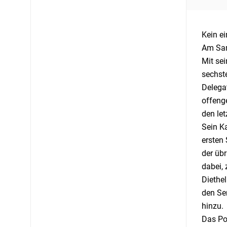
Kein e
Am Sam
Mit sei
sechst
Delegat
offenge
den let
Sein Ka
ersten 
der üb
dabei, 
Diethel
den Ser
hinzu.
Das Pod