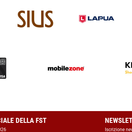
CIALE DELLA FST
NEWSLET
026
Iscrizione ne