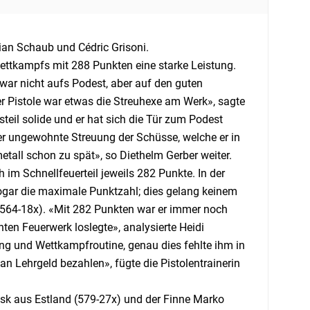
an Schaub und Cédric Grisoni.
ettkampfs mit 288 Punkten eine starke Leistung.
zwar nicht aufs Podest, aber auf den guten
r Pistole war etwas die Streuhexe am Werk», sagte
nsteil solide und er hat sich die Tür zum Podest
her ungewohnte Streuung der Schüsse, welche er in
metall schon zu spät», so Diethelm Gerber weiter.
 im Schnellfeuerteil jeweils 282 Punkte. In der
sogar die maximale Punktzahl; dies gelang keinem
(564-18x). «Mit 282 Punkten war er immer noch
ten Feuerwerk loslegte», analysierte Heidi
ung und Wettkampfroutine, genau dies fehlte ihm in
an Lehrgeld bezahlen», fügte die Pistolentrainerin
lesk aus Estland (579-27x) und der Finne Marko