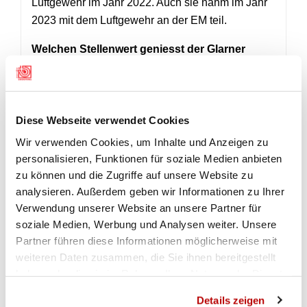
Luftgewehr im Jahr 2022. Auch sie nahm im Jahr
2023 mit dem Luftgewehr an der EM teil.
Welchen Stellenwert geniesst der Glarner
Sommercup in deiner Saisonplanung?
Vivien:
Der Glarner Sommercup ist ein fester
Bestandteil in meiner Saisonplanung. Er findet zu
Diese Webseite verwendet Cookies
einem perfekten Zeitpunkt des Jahres statt und
bietet einen super Einstieg in die Luftgewehr
Wir verwenden Cookies, um Inhalte und Anzeigen zu
Saison.
Somit darf er in meiner Wettkampfplanung
personalisieren, Funktionen für soziale Medien anbieten
.
nie fehlen
zu können und die Zugriffe auf unsere Website zu
analysieren. Außerdem geben wir Informationen zu Ihrer
Emely:
Der Glarner Sommercup bereitet mir sehr
Verwendung unserer Website an unsere Partner für
viel Freude und Spass. Da ich am Finaltag lernen
soziale Medien, Werbung und Analysen weiter. Unsere
kann mit Nervosität umzugehen, ist es mir wichtig,
Partner führen diese Informationen möglicherweise mit
dass ich dort teilnehmen kann. Mit diesem
weiteren Daten zusammen, die Sie ihnen bereitgestellt
Wettkampf kann ich mich besser auf die
haben oder die sie im Rahmen Ihrer Nutzung der Dienste
bevorstehende Saison vorbereiten.
gesammelt haben.
Details zeigen