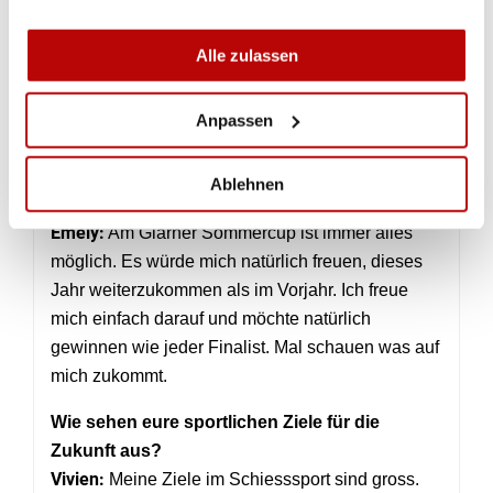
Welche Chance rechnet Ihr euch am Glarner
Sommercupfinal aus?
Alle zulassen
Vivien:
Sich Chancen auszumalen finde ich
persönlich schwierig. Wie es der Name schon
sagt, bietet dieser Cup Modus Chancen für jeden.
Anpassen
Das ist genau das, was ich am Glarner
Sommercup so schätze. Jeder hat eine Chance
Ablehnen
.
auf den Sieg
Emely:
Am Glarner Sommercup ist immer alles
möglich. Es würde mich natürlich freuen, dieses
Jahr weiterzukommen als im Vorjahr. Ich freue
mich einfach darauf und möchte natürlich
gewinnen wie jeder Finalist. Mal schauen was auf
mich zukommt.
Wie sehen eure sportlichen Ziele für die
Zukunft aus?
Vivien:
Meine Ziele im Schiesssport sind gross.