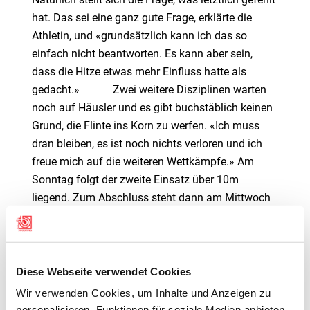
hat. Das sei eine ganz gute Frage, erklärte die
Athletin, und «grundsätzlich kann ich das so
einfach nicht beantworten. Es kann aber sein,
dass die Hitze etwas mehr Einfluss hatte als
gedacht.» Zwei weitere Disziplinen warten
noch auf Häusler und es gibt buchstäblich keinen
Grund, die Flinte ins Korn zu werfen. «Ich muss
dran bleiben, es ist noch nichts verloren und ich
freue mich auf die weiteren Wettkämpfe.» Am
Sonntag folgt der zweite Einsatz über 10m
liegend. Zum Abschluss steht dann am Mittwoch
der Wettkampf mit dem Kleinkaliber über 50m
liegend im Programm.
(Marco Keller)
LIVE-RESULTATE UND ZEITPLAN
Diese Webseite verwendet Cookies
www.paralympic.org
Wir verwenden Cookies, um Inhalte und Anzeigen zu
personalisieren, Funktionen für soziale Medien anbieten