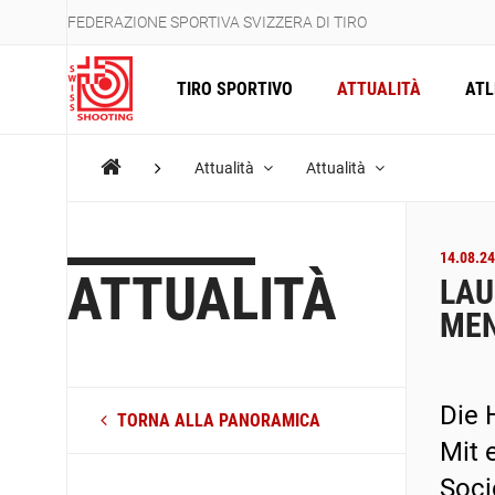
FEDERAZIONE SPORTIVA SVIZZERA DI TIRO
TIRO SPORTIVO
ATTUALITÀ
ATL
Attualità
Attualità
14.08.24
ATTUALITÀ
LAU
MEN
Die 
TORNA ALLA PANORAMICA
Mit 
Soci