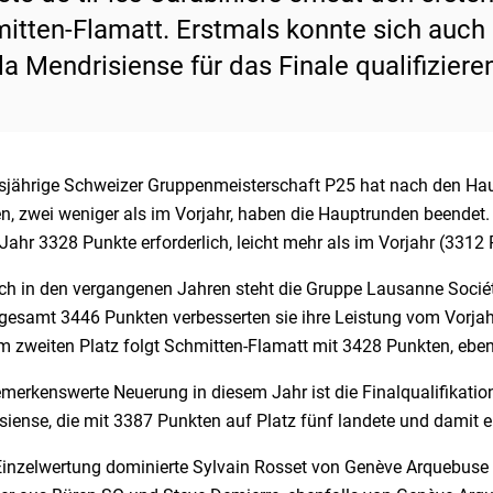
itten-Flamatt. Erstmals konnte sich auch 
 la Mendrisiense für das Finale qualifiziere
esjährige Schweizer Gruppenmeisterschaft P25 hat nach den Hau
, zwei weniger als im Vorjahr, haben die Hauptrunden beendet. U
Jahr 3328 Punkte erforderlich, leicht mehr als im Vorjahr (3312 
h in den vergangenen Jahren steht die Gruppe Lausanne Société d
gesamt 3446 Punkten verbesserten sie ihre Leistung vom Vorjahr
 zweiten Platz folgt Schmitten-Flamatt mit 3428 Punkten, ebenf
merkenswerte Neuerung in diesem Jahr ist die Finalqualifikation
iense, die mit 3387 Punkten auf Platz fünf landete und damit er
 Einzelwertung dominierte Sylvain Rosset von Genève Arquebuse