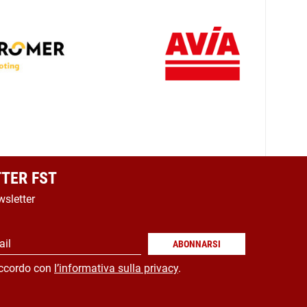
TER FST
wsletter
ail
ABONNARSI
ccordo con
l’informativa sulla privacy
.