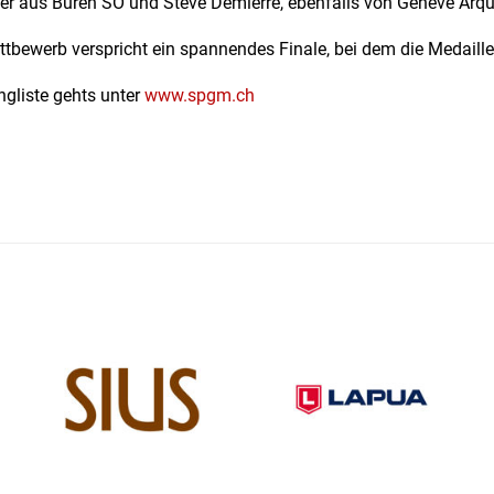
er aus Büren SO und Steve Demierre, ebenfalls von Genève Arque
ttbewerb verspricht ein spannendes Finale, bei dem die Medaill
ngliste gehts unter
www.spgm.ch