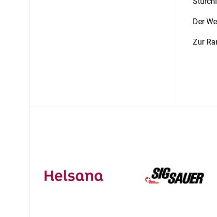
Stürchl
Der We
Zur Ra