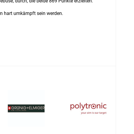
buse, durch, die beide 869 Punkte erzielten.
en hart umkämpft sein werden.