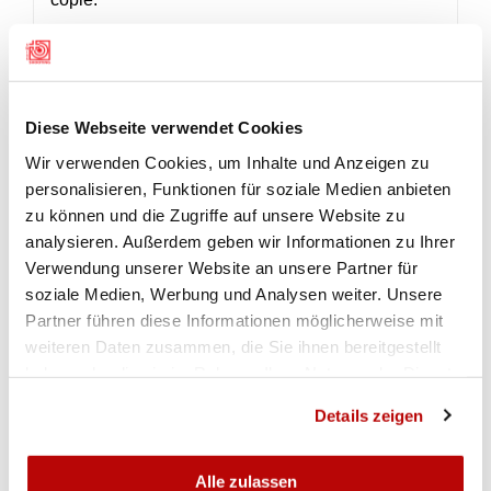
Si raccomanda agli sportivi di massa di utilizzare
solo componenti originali per garantire la
sicurezza e l'omologazione delle loro armi per le
Diese Webseite verwendet Cookies
gare. Tutti i mezzi ausiliari e gli accessori devono
essere presenti nell'elenco dei mezzi ausiliari
Wir verwenden Cookies, um Inhalte und Anzeigen zu
dell'Esercito svizzero.
personalisieren, Funktionen für soziale Medien anbieten
zu können und die Zugriffe auf unsere Website zu
analysieren. Außerdem geben wir Informationen zu Ihrer
Verwendung unserer Website an unsere Partner für
MEDIENMITTEILUNG
soziale Medien, Werbung und Analysen weiter. Unsere
Partner führen diese Informationen möglicherweise mit
weiteren Daten zusammen, die Sie ihnen bereitgestellt
Medienmiteilung von SIG Sauer
haben oder die sie im Rahmen Ihrer Nutzung der Dienste
gesammelt haben.
Details zeigen
Alle zulassen